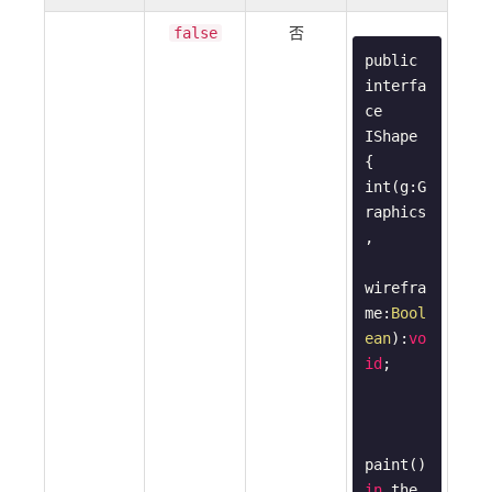
否
false
public 
interfa
ce 
IShape 
{

int(g:G
raphics
,

wirefra
me:
Bool
ean
):
vo
id
;

paint() 
in
 the 