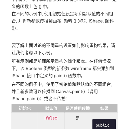
义的函数上色 () 中。
在不同的示例中, 使用初始值设定项和默认值的不同组
合, 并将新参数传播到画布. 颜料 () (称为 IShape. 颜料
())。
要了解上面讨论的不同重构设置如何影响重构结果，请
让我们考虑以下示例。
所有示例都是前面所示重构的简化版本。在任何情况
下，该 Boolean 类型的新参数 wireframe 都会添加到
IShape 接口中定义的 paint() 函数中。
在不同的例子中，使用了初始值和默认值的不同组合，
并且新参数可以传播到 Canvas.paint()（调用
IShape.paint()）或者不传播：
初始化
默认值
是否使用传播
结果
是
false
public 