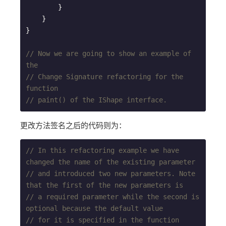
        }

    }

}

// Now we are going to show an example of 
the
// Change Signature refactoring for the 
function
// paint() of the IShape interface.
更改方法签名之后的代码则为：
// In this refactoring example we have 
changed the name of the existing parameter
// and introduced two new parameters. Note 
that the first of the new parameters is
// a required parameter while the second is 
optional because the default value
// for it is specified in the function 