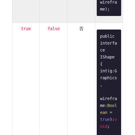
wirefra
me);
否
true
false
public 
interfa
ce 
IShape 
{

int(g:G
raphics
,

wirefra
me:
Bool
ean
 = 
true
):
v
oid
;
