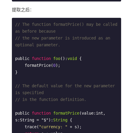
提取之后：
// The function formatPrice() may be called 
as before because
// the new parameter is introduced as an 
optional parameter.
public 
function
foo
(
):
void
{

    formatPrice(
0
);

}

// The default value for the new parameter 
is specified
// in the function definition.
public 
function
formatPrice
(
value:int, 
s:String = "$"
):
String
{

    trace(
"currency: "
 + s);
