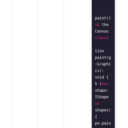
paint() 
in
 the 
Canvas 
class
:

tion
paint
(
g
:
Graphi
cs
): 
void
{

h (
var
shape: 
IShape 
in
shapes) 
{

pe.pain