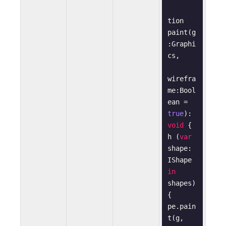
tion
paint
(
g
:
Graphi
cs
,

wirefra
me
:
Bool
ean
= 
true
): 
void
 {

h (
var
shape: 
IShape 
in
shapes) 
{

pe.pain
t(g, 