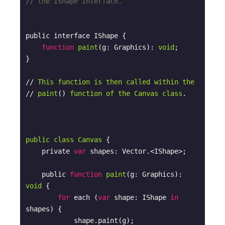
// the IShape interface.
public interface IShape {

function
paint
(
g: Graphics
): 
void
;

}

// 
This
function
is
then
called
within
the
// 
paint
(
) 
function
of
the
Canvas
class
.

public
class
Canvas
{

    private 
var
 shapes: Vector.<IShape>;

    public 
function
paint
(
g: Graphics
): 
void
{

for
 each (
var
 shape: IShape 
in
shapes) {

            shape.paint(g);
