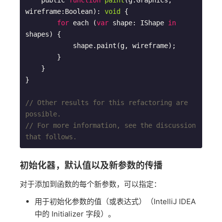
    public 
function
paint
(
g:Graphics, 
wireframe:Boolean
): 
void
{

for
 each (
var
 shape: IShape 
in
shapes) {

            shape.paint(g, wireframe);

        }

    }

}

// Other results for this refactoring are 
possible.
// For more information, see the discussion 
that follows.
初始化器，默认值以及新参数的传播
对于添加到函数的每个新参数，可以指定：
用于初始化参数的值（或表达式）（IntelliJ IDEA
中的 Initializer 字段）。