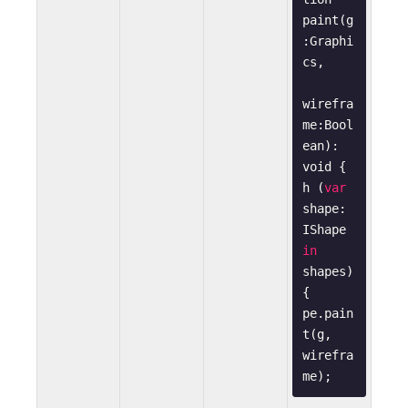
paint
(
g
:
Graphi
cs
,

wirefra
me
:
Bool
ean
): 
void
{

h (
var
shape: 
IShape 
in
shapes) 
{

pe.pain
t(g, 
wirefra
me);