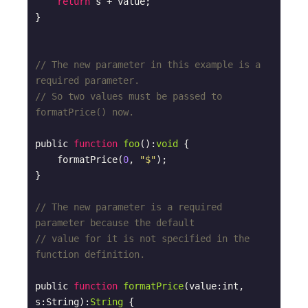
return
 s + value;

}

// The new parameter in this example is a 
required parameter.
// So two values must be passed to 
formatPrice() now.
public 
function
foo
(
):
void
{

    formatPrice(
0
, 
"$"
);

}

// The new parameter is a required 
parameter because the default
// value for it is not specified in the 
function definition.
public 
function
formatPrice
(
value:int, 
s:String
):
String
{
