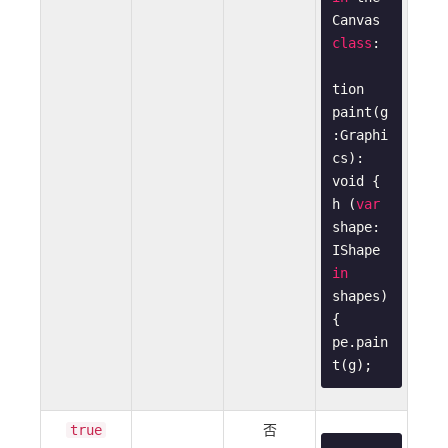
Canvas 
class
:

tion
paint
(
g
:
Graphi
cs
): 
void
{

h (
var
shape: 
IShape 
in
shapes) 
{

pe.pain
t(g);
否
true