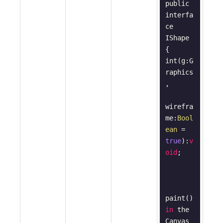
public 
interfa
ce 
IShape 
{

int(g:G
raphics
,

wirefra
me:
Bool
ean
 = 
true
):
v
oid
;

paint() 
in
 the 
Canvas 