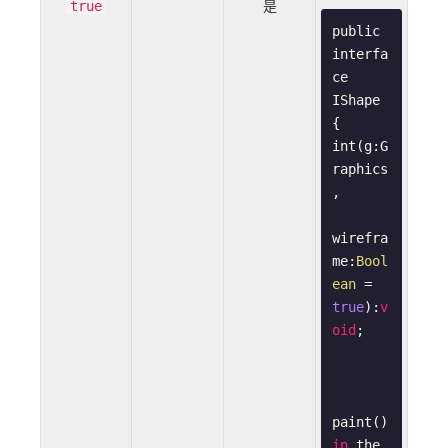
是
true
public 
interfa
ce 
IShape 
{

int(g:G
raphics
,

wirefra
me:
Bool
ean
 = 
true
):
v
oid
;

paint() 
in
 the 