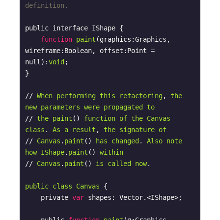
definition.
public interface IShape {

function
paint
(
graphics:Graphics, 
wireframe:Boolean, offset:Point = 
null
):
void
;

}

// 
When
performing
this
refactoring
, 
the
new
parameters
were
propagated
to
// 
the
paint
(
) 
function
of
the
Canvas
class
. 
As
a
result
, 
the
signature
of
// 
Canvas
.
paint
(
) 
has
changed
. 
Also
note
how
IShape
.
paint
(
) 
within
// 
Canvas
.
paint
(
) 
is
called
now
.

public
class
Canvas
{

    private 
var
 shapes: Vector.<IShape>;
