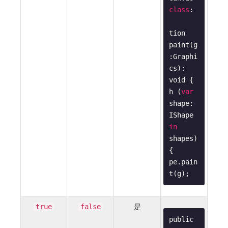
class
:

tion
paint
(
g
:
Graphi
cs
): 
void
{

h (
var
shape: 
IShape 
in
shapes) 
{

pe.pain
t(g);
是
true
false
public 