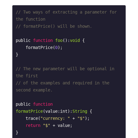
// Two ways of extracting a parameter for 
the function
// formatPrice() will be shown.
public 
function
foo
(
):
void
{

    formatPrice(
0
);

}

// The new parameter will be optional in 
the first
// of the examples and required in the 
second example.
public 
function
formatPrice
(
value:int
):
String
{

    trace(
"currency: "
 + 
"$"
);

return
"$"
 + value;

}