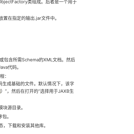
jectFactory类组成。后者是一个用于
并放置在指定的输出.jar文件中。
或包含所需Schema的XML文档。然后
Java代码。
过程：
用作代码生成基础的文件。默认情况下，该字
）”，然后在打开的“选择用于JAXB生
的模块源目录。
序包。
态，下载和安装其他库。