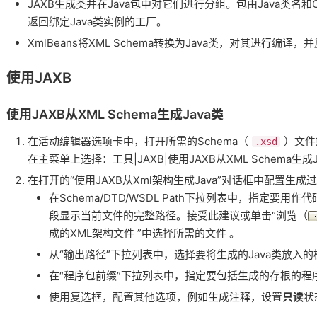
JAXB生成类并在Java包中对它们进行分组。包由Java类名和Ob
返回绑定Java类实例的工厂。
XmlBeans将XML Schema转换为Java类，对其进行编译，
使用JAXB
使用JAXB从XML Schema生成Java类
在活动编辑器选项卡中，打开所需的Schema（
）文件
.xsd
在主菜单上选择：工具|JAXB|使用JAXB从XML Schema生成
在打开的“使用JAXB从Xml架构生成Java”对话框中配置生成
在Schema/DTD/WSDL Path下拉列表中，指定要
段显示当前文件的完整路径。接受此建议或单击“浏览（
成的XML架构文件 ”中选择所需的文件 。
从“输出路径”下拉列表中，选择要将生成的Java类放入
在“程序包前缀”下拉列表中，指定要包括生成的存根的程
使用复选框，配置其他选项，例如生成注释，设置
只读
状