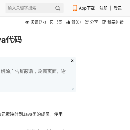
App下载
注册
|
登录
阅读(7k)
书签
赞
(
0
)
分享
我要纠错
ava代码
扫码下载编程狮APP
白名单，解除广告屏蔽后，刷新页面。谢
的元素映射到Java类的成员。使用