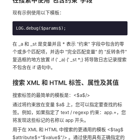
在搜索中使用“包含约束”字段
现有示例使用以下模板：
LOG.debug($params$);
在 _a 和 _st 是变量并且 * 表示 "约束" 字段中包含的零
个或多个匹配项，并选中 "完全匹配变量" 的 "反转条件"
复选框的地方放置 if (' _a) {' _st *;} 将导致日志记录搜索
不包含在 if 语句中。
搜索 XML 和 HTML 标签、属性及其值
搜索标签的最简单的模板是：<$a$/>
通过将约束放在变量 $a$ 上，您可以指定要查找的标
签。例如，如果指定了 text / regexp 约束：app.+，您
将发现这些标记的名称以 app 开头。
用于在 XML 和 HTML 中搜索的更通用的模板 <$tag$
$attribute$="$value$"/> 。通过使用具有正确指定的