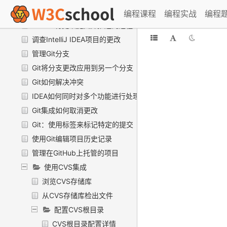
Git与远程仓库同步
编程课程
编程实战
编程
IDEA：将更改提交并推送到远程Git仓库
调查IntelliJ IDEA项目的更改
管理Git分支
Git将分支更改应用到另一个分支
Git如何解决冲突
IDEA如何同时对多个功能进行处理
Git集成如何取消更改
Git：使用标签来标记特定的提交
使用Git编辑项目历史记录
管理在GitHub上托管的项目
使用CVS集成
浏览CVS存储库
从CVS存储库检出文件
配置CVS根目录
CVS根目录配置详情