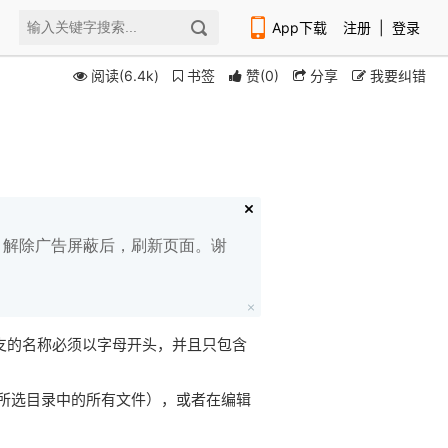
App下载
注册
|
登录
阅读(6.4k)
书签
赞
(
0
)
分享
我要纠错
扫码下载编程狮APP
白名单，解除广告屏蔽后，刷新页面。谢
记和分支的名称必须以字母开头，并且只包含
所选目录中的所有文件），或者在编辑