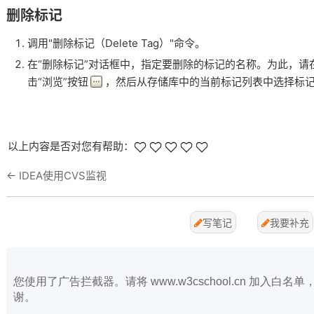
删除标记
调用"删除标记（Delete Tag）"命令。
在“删除标记”对话框中，指定要删除的标记的名称。为此，请在“
击“浏览”按钮
，然后从存储库中的当前标记列表中选择标
以上内容是否对您有帮助：
←
IDEA使用CVS监视
写笔记
我要补充
您使用了广告拦截器。请将 www.w3cschool.cn 加入
谢。