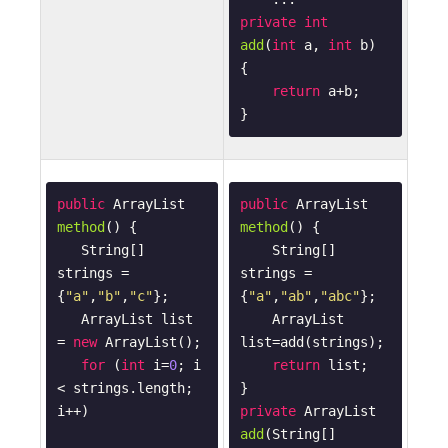
private
int
add
(
int
 a, 
int
 b)
{

return
 a+b;

}
public
 ArrayList 
public
 ArrayList 
method
()
{

method
()
{

   String[] 
    String[] 
strings = 
strings = 
{
"a"
,
"b"
,
"c"
};

{
"a"
,
"ab"
,
"abc"
};

   ArrayList list 
    ArrayList 
= 
new
 ArrayList();

list=add(strings);

for
 (
int
 i=
0
; i 
return
 list;

< strings.length; 
i++)

private
 ArrayList 
add
(String[] 