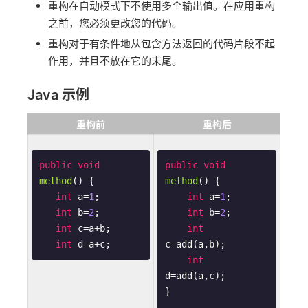
重构在自动模式下不使用多个输出值。在应用重构
之前，您必须更改您的代码。
重构对于有条件地从包含方法返回的代码片段不起
作用，并且不放在它的末尾。
Java 示例
重构前
重构后
public
void
public
void
method
()
{

method
()
{

int
 a=
1
;

int
 a=
1
;

int
 b=
2
;

int
 b=
2
;

int
 c=a+b;

int
int
 d=a+c;
c=add(a,b);

int
d=add(a,c);

}
