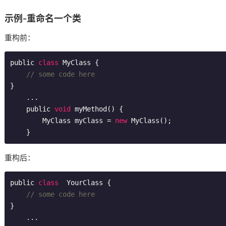
示例-重命名一个类
重构前：
public 
class
MyClass
{

// some code here
}

    ...

    public 
void
 myMethod() {

        MyClass myClass = 
new
 MyClass();

    }
重构后：
public 
class
YourClass
{

// some code here
}

    ...
