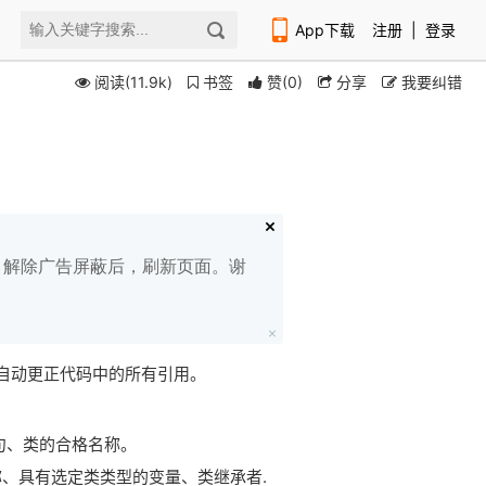
App下载
注册
|
登录
阅读(11.9k)
书签
赞
(
0
)
分享
我要纠错
扫码下载编程狮APP
白名单，解除广告屏蔽后，刷新页面。谢
释，并自动更正代码中的所有引用。
 语句、类的合格名称。
名称、具有选定类类型的变量、类继承者.