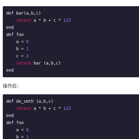
def bar(a,b,c)

return
 a * b + c * 
123
end

def foo

    a = 
0
    b = 
1
    c = 
2
return
 bar (a,b,c)

end
操作后：
def do_smth (a,b,c)

return
 a * b + c * 
123
end

def foo

    a = 
0
    b = 
1