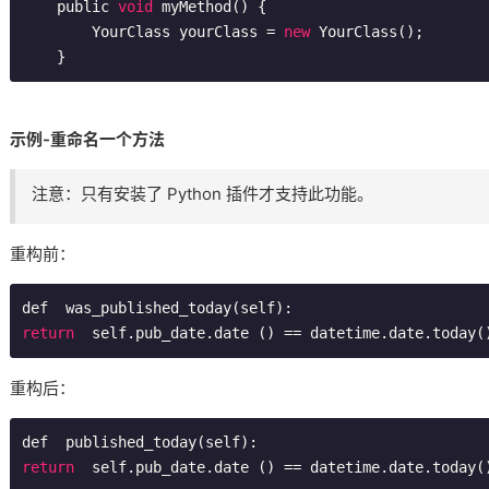
    public 
void
 myMethod() {

        YourClass yourClass = 
new
 YourClass();

    }
示例-重命名一个方法
注意：只有安装了 Python 插件才支持此功能。
重构前：
return
  self.pub_date.date () == datetime.date.today(
重构后：
return
  self.pub_date.date () == datetime.date.today(