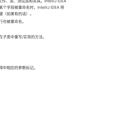
类、测试类和夹具。IntelliJ IDEA
重命名时，IntelliJ IDEA 将
键（如果有的话）。
行也被重命名。
在子类中重写/实现的方法。
释中相应的参数标记。