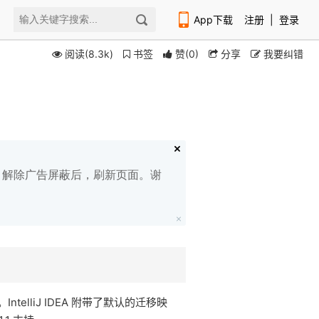
App下载
注册
|
登录
阅读(8.3k)
书签
赞
(
0
)
分享
我要纠错
扫码下载编程狮APP
白名单，解除广告屏蔽后，刷新页面。谢
lliJ IDEA 附带了默认的迁移映