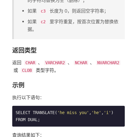
的字符均替换为空（删除）；
如果 ​
​ 长度为 0，则返回空字符串；
c3
如果 ​
​ 里字符重复，按首次位置为替换依
c2
据。
返回类型
返回 ​
​、​
​、​
​、​
CHAR
VARCHAR2
NCHAR
NVARCHAR2
或 ​
​ 类型字符。
CLOB
示例
执行以下语句：
SELECT TRANSLATE(
'he miss you'
,
'he'
,
'i'
) 
FROM DUAL;
查询结果如下：