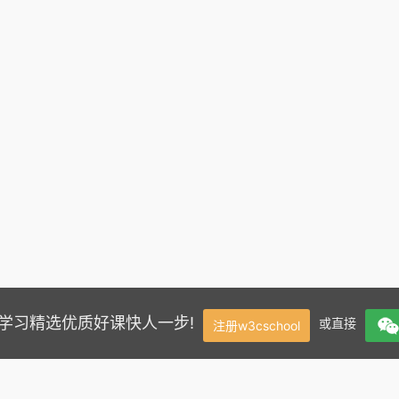
学，学习精选优质好课快人一步!
或直接
注册w3cschool
Base LOB Locator 接口