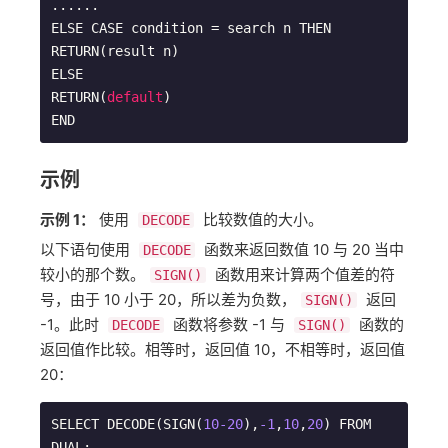
......　　

ELSE CASE condition = search n THEN

RETURN(result n)

ELSE

RETURN(
default
)

END
示例
示例 1：
使用
比较数值的大小。
DECODE
以下语句使用
函数来返回数值 10 与 20 当中
DECODE
较小的那个数。
函数用来计算两个值差的符
SIGN()
号，由于 10 小于 20，所以差为负数，
返回
SIGN()
-1。此时
函数将参数 -1 与
函数的
DECODE
SIGN()
返回值作比较。相等时，返回值 10，不相等时，返回值
20：
SELECT DECODE(SIGN(
10
-20
),
-1
,
10
,
20
) FROM 
DUAL;