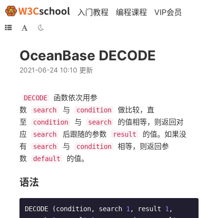
入门教程
编程课程
VIP会员
OceanBase DECODE
2021-06-24 10:10 更新
函数依次用参
DECODE
数
与
做比较，直
search
condition
至
与
的值相等，则返回对
condition
search
应
后跟随的参数
的值。如果没
search
result
有
与
相等，则返回参
search
condition
数
的值。
default
语法
DECODE (condition, search 
1
, result 
1
, 