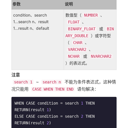
参数
说明
condition、search
数值型（
、
NUMBER
1...search n、result
、
FLOAT
1...result n、default
或
BINARY_FLOAT
BIN
）或字符型
ARY_DOUBLE
（
、
CHAR
、
VARCHAR2
或
NCHAR
NVARCHAR2
）的表达式。
注意
~
不能为条件表达式，这种情
search 1
search n
况只能用
语句解决：
CASE WHEN THEN END
WHEN CASE condition = search 
1
 THEN

RETURN(result 
1
)

ELSE CASE condition = search 
2
 THEN

RETURN(result 
2
)
