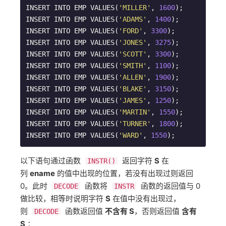
INSERT INTO EMP VALUES(
'MILLER'
, 
1600
);        

INSERT INTO EMP VALUES(
'ADAMS'
, 
1400
);       

INSERT INTO EMP VALUES(
'FORD'
, 
3300
);      

INSERT INTO EMP VALUES(
'JONES'
, 
3275
);      

INSERT INTO EMP VALUES(
'SCOTT'
, 
3300
);    

INSERT INTO EMP VALUES(
'SMITH'
, 
1100
);   

INSERT INTO EMP VALUES(
'ALLEN'
, 
1900
); 

INSERT INTO EMP VALUES(
'BLAKE'
, 
3150
); 

INSERT INTO EMP VALUES(
'JAMES'
, 
1250
);  

INSERT INTO EMP VALUES(
'MARTIN'
, 
1550
);

INSERT INTO EMP VALUES(
'TURNER'
, 
1800
);

INSERT INTO EMP VALUES(
'WARD'
, 
1550
);
以下语句通过函数
返回字符
S
在
INSTR()
列
ename
的值中出现的位置，若没有出现过则返回
0。此时
函数将
函数的返回值与 0
DECODE
INSTR
做比较，相等时说明字符
S
在值中没有出现过，
则
函数返回值
不含有 S
，否则返回值
含有
DECODE
S
：