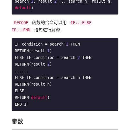
search 
2
, result 
2
 ... search n, result n, 
default
)
函数的含义可以用
DECODE
IF...ELSE
语句进行解释：
IF...END
IF condition = search 
1
 THEN

RETURN(result 
1
)

ELSE IF condition = search 
2
 THEN

RETURN(result 
2
)

......

ELSE IF condition = search n THEN

RETURN(result n)

ELSE

RETURN(
default
)

END IF
参数