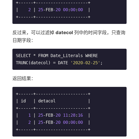
+------+---------------------+

|    
2
 | 
25
-FEB
-20
00
:
00
:
00
  |

+------+---------------------+
反过来，可以过滤掉
datecol
列中的时间字段，只查询
日期字段：
SELECT * FROM Date_Literals WHERE 
TRUNC(datecol) = DATE 
'2020-02-25'
;
返回结果：
+------+---------------------+

| id   | detacol             |

+------+---------------------+

|    
1
 | 
25
-FEB
-20
11
:
28
:
16
  |

|    
2
 | 
25
-FEB
-20
00
:
00
:
00
  | 

+------+---------------------+