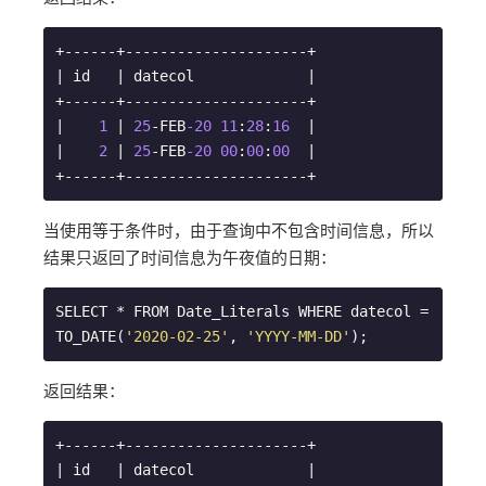
+------+---------------------+

| id   | datecol             |

+------+---------------------+

|    
1
 | 
25
-FEB
-20
11
:
28
:
16
  |

|    
2
 | 
25
-FEB
-20
00
:
00
:
00
  |

+------+---------------------+
当使用等于条件时，由于查询中不包含时间信息，所以
结果只返回了时间信息为午夜值的日期：
SELECT * FROM Date_Literals WHERE datecol = 
TO_DATE(
'2020-02-25'
, 
'YYYY-MM-DD'
);
返回结果：
+------+---------------------+

| id   | datecol             |
