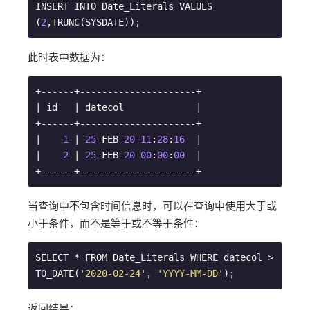
INSERT INTO Date_Literals VALUES 
(
2
,TRUNC(SYSDATE));
此时表中数据为：
+------+---------------------+

| id   | datecol             |

+------+---------------------+

|    
1
 | 
25
-FEB
-20
11
:
28
:
16
  |

|    
2
 | 
25
-FEB
-20
00
:
00
:
00
  |

+------+---------------------+
当查询中不包含时间信息时，可以在查询中使用大于或
小于条件，而不是等于或不等于条件：
SELECT * FROM Date_Literals WHERE datecol > 
TO_DATE(
'2020-02-24'
, 
'YYYY-MM-DD'
);
返回结果：