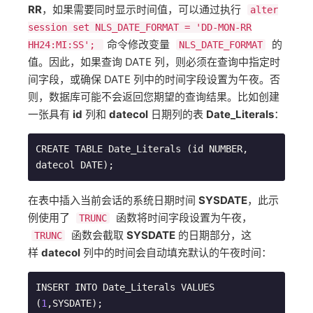
RR
，如果需要同时显示时间值，可以通过执行 ​
alter
session set NLS_DATE_FORMAT = 'DD-MON-RR
​命令修改变量 ​
​ 的
HH24:MI:SS';
NLS_DATE_FORMAT
值。因此，如果查询 DATE 列，则必须在查询中指定时
间字段，或确保 DATE 列中的时间字段设置为午夜。否
则，数据库可能不会返回您期望的查询结果。比如创建
一张具有
id
列和
datecol
日期列的表
Date_Literals
：
CREATE TABLE Date_Literals (id NUMBER, 
datecol DATE);
在表中插入当前会话的系统日期时间
SYSDATE
，此示
例使用了 ​
​ 函数将时间字段设置为午夜，​
TRUNC
​ 函数会截取
SYSDATE
的日期部分，这
TRUNC
样
datecol
列中的时间会自动填充默认的午夜时间：
INSERT INTO Date_Literals VALUES 
(
1
,SYSDATE);
