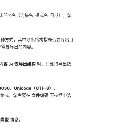
认任务名（连接名_模式名_日期），您
三种方式
。
其中导出结构指是否要导出目
择需要导出的内容。
内容
为
仅导出结构
时，只支持导出数
803
0
、
Unicode（UTF-8）
、
格式。您需要在
文件编码
下拉框中选
象类型
信息。