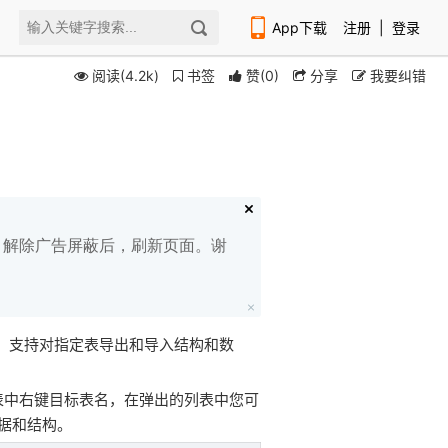
App下载
注册
|
登录
阅读(4.2k)
书签
赞
(
0
)
分享
我要纠错
扫码下载编程狮APP
白名单，解除广告屏蔽后，刷新页面。谢
er，ODC）支持对指定表导出和导入结构和数
表中右键目标表名，在弹出的列表中您可
据和结构。