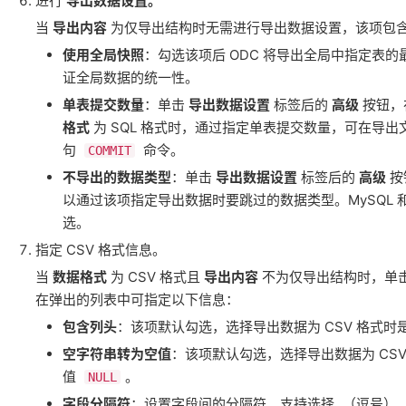
进行
导出数据设置。
当
导出内容
为仅导出结构时无需进行导出数据设置，该项包
使用全局快照
：勾选该项后 ODC 将导出全局中指定表
证全局数据的统一性。
单表提交数量
：单击
导出数据设置
标签后的
高级
按钮，
格式
为 SQL 格式时，通过指定单表提交数量，可在导
句
命令。
COMMIT
不导出的数据类型
：单击
导出数据设置
标签后的
高级
按
以通过该项指定导出数据时要跳过的数据类型。MySQL 和 
选。
指定 CSV 格式信息。
当
数据格式
为 CSV 格式且
导出内容
不为仅导出结构时，单
在弹出的列表中可指定以下信息：
包含列头
：该项默认勾选，选择导出数据为 CSV 格式时
空字符串转为空值
：该项默认勾选，选择导出数据为 CS
值
。
NULL
字段分隔符
：设置字段间的分隔符。支持选择
,
（逗号）