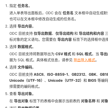
指定
任务名
。
进入单表导出面板后，ODC 会在
任务名
文本框中自动生成默
也可以在文本框中修改自动生成的任务名。
选择
导出内容
。
ODC 目前支持
仅导出数据
、
仅导出结构
和
导出结构和内容
标对象的定义语句。您需要在
导出内容
标签下的选择框中选
选择
数据格式
。
ODC 目前支持将数据导出为
CSV 格式
和
SQL 格式
。当
导出
据为 SQL 格式。具体格式信息，请参见
导出导入格式
。
选择
文件编码
。
ODC 目前支持
ASCII
、
ISO-8859-1
、
GB2312
、
GBK
、
GB1
Unicode（UTF-16）
、
Unicode（UTF-32）
和
BIG5
等编码
择需要的编码格式。
查看
导出对象
。
在
导出对象
标签下的表格中会展示当前表的
对象名称
和
对