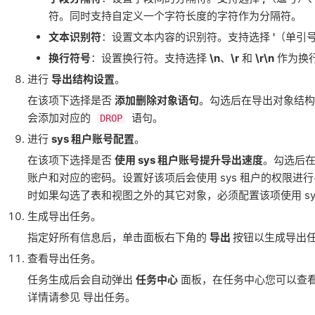
符。同时支持自定义一个字符长度的字符作为分隔符。
文本识别符
：设置文本内容的识别符。支持选择
'
（单引
换行符号
：设置换行符。支持选择
\n
、
\r
和
\r\n
作为换
进行
导出结构设置
。
在该项下选择是否
添加删除对象语句
。勾选后在导出对象结
会添加对应的
语句。
DROP
进行
sys 租户账号配置
。
在该项下选择是否
使用 sys 租户账号提升导出速度
。勾选后
账户和对应的密码。设置好该项后会使用 sys 租户的权限进
时如果勾选了表和视图之外的其它对象，必须配置该项使用 sy
生成导出任务。
指定好所有信息后，单击面板右下角的
导出
按钮以生成导出
查看导出任务。
任务生成后会自动弹出
任务中心
面板，在任务中心您可以查
详情请参见 导出任务。