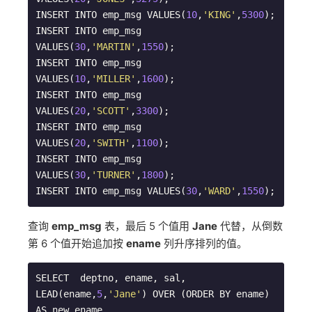
INSERT INTO emp_msg VALUES(
10
,
'KING'
,
5300
);

INSERT INTO emp_msg 
VALUES(
30
,
'MARTIN'
,
1550
);

INSERT INTO emp_msg 
VALUES(
10
,
'MILLER'
,
1600
);

INSERT INTO emp_msg 
VALUES(
20
,
'SCOTT'
,
3300
);

INSERT INTO emp_msg 
VALUES(
20
,
'SWITH'
,
1100
);

INSERT INTO emp_msg 
VALUES(
30
,
'TURNER'
,
1800
);

INSERT INTO emp_msg VALUES(
30
,
'WARD'
,
1550
);
查询
emp_msg
表，最后 5 个值用
Jane
代替，从倒数
第 6 个值开始追加按
ename
列升序排列的值。
SELECT  deptno, ename, sal, 
LEAD(ename,
5
,
'Jane'
) OVER (ORDER BY ename) 
AS new_ename 
