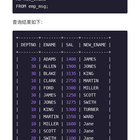
FROM emp_msg;
查询结果如下：
+--------+--------+------+-----------+

| DEPTNO | ENAME  | SAL  | NEW_ENAME |

+--------+--------+------+-----------+

|     
20
 | ADAMS  | 
1400
 | JAMES     |

|     
30
 | ALLEN  | 
1900
 | JONES     |

|     
30
 | BLAKE  | 
3135
 | KING      |

|     
10
 | CLARK  | 
2750
 | MARTIN    |

|     
20
 | FORD   | 
3300
 | MILLER    |

|     
30
 | JAMES  | 
1250
 | SCOTT     |

|     
20
 | JONES  | 
3275
 | SWITH     |

|     
10
 | KING   | 
5300
 | TURNER    |

|     
30
 | MARTIN | 
1550
 | WARD      |

|     
10
 | MILLER | 
1600
 | Jane      |

|     
20
 | SCOTT  | 
3300
 | Jane      |

|     
20
 | SWITH  | 
1100
 | Jane      |
