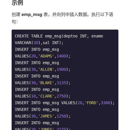
示例
创建
emp_msg
表，并向列中插入数据。执行以下语
句：
CREATE TABLE emp_msg(deptno INT, ename 
VARCHAR(
30
),sal INT);

INSERT INTO emp_msg 
VALUES(
20
,
'ADAMS'
,
1400
);

INSERT INTO emp_msg 
VALUES(
30
,
'ALLEN'
,
1900
);

INSERT INTO emp_msg 
VALUES(
30
,
'BLAKE'
,
3135
);

INSERT INTO emp_msg 
VALUES(
10
,
'CLARK'
,
2750
);

INSERT INTO emp_msg VALUES(
20
,
'FORD'
,
3300
);

INSERT INTO emp_msg 
VALUES(
30
,
'JAMES'
,
1250
);

INSERT INTO emp_msg 
VALUES(
20
,
'JONES'
,
3275
);
