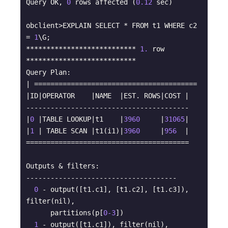
Query OK, 
0
 rows affected (
0.12
 sec)

obclient>EXPLAIN SELECT * FROM t1 WHERE c2 
= 
1
\G;

*************************** 
1.
 row 
***************************

Query Plan:

| ========================================

|ID|OPERATOR    |NAME  |EST. ROWS|COST |

----------------------------------------

|
0
 |TABLE LOOKUP|t1    |
3960
     |
31065
|

|
1
 | TABLE SCAN |t1(i1)|
3960
     |
956
  |

========================================

Outputs & filters:

-------------------------------------

0
 - output([t1.c1], [t1.c2], [t1.c3]), 
filter(nil),

      partitions(p[
0
-3
])

1
 - output([t1.c1]), filter(nil),
