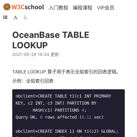
入门教程
编程课程
VIP会员
OceanBase TABLE
LOOKUP
2021-06-29 16:34 更新
TABLE LOOKUP 算子用于表示全局索引的回表逻辑。
示例：全局索引回表
obclient>CREATE TABLE t1(c1 INT PRIMARY 
KEY, c2 INT, c3 INT) PARTITION BY 

       HASH(c1) PARTITIONS 
4
;

Query OK, 
0
 rows affected (
0.12
 sec)

obclient>CREATE INDEX i1 ON t1(c2) GLOBAL;
