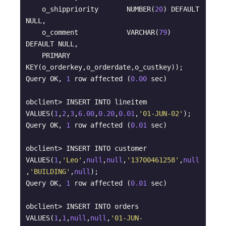
    o_shippriority       NUMBER(
20
) DEFAULT 
NULL,

    o_comment            VARCHAR(
79
) 
DEFAULT NULL,

    PRIMARY 
KEY(o_orderkey,o_orderdate,o_custkey));

Query OK, 
1
 row affected (
0.00
 sec)

obclient> INSERT INTO lineitem 
VALUES(
1
,
2
,
3
,
6.00
,
0.20
,
0.01
,
'01-JUN-02'
);

Query OK, 
1
 row affected (
0.01
 sec)

obclient> INSERT INTO customer 
VALUES(
1
,
'Leo'
,
null
,
null
,
'13700461258'
,
null
,
'BUILDING'
,
null
);

Query OK, 
1
 row affected (
0.01
 sec)

obclient> INSERT INTO orders 
VALUES(
1
,
1
,
null
,
null
,
'01-JUN-