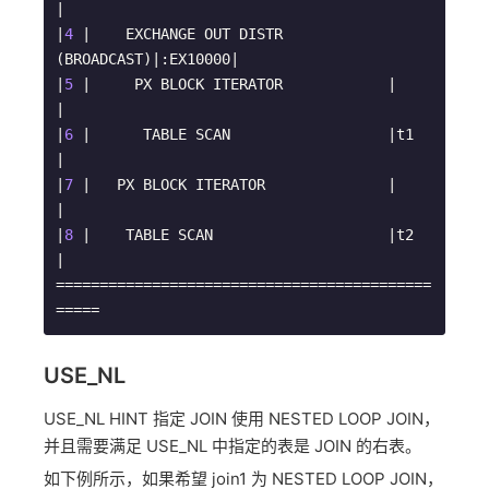
|

|
4
 |    EXCHANGE OUT DISTR 
(BROADCAST)|:EX10000|

|
5
 |     PX BLOCK ITERATOR            |        
|

|
6
 |      TABLE SCAN                  |t1      
|

|
7
 |   PX BLOCK ITERATOR              |        
|

|
8
 |    TABLE SCAN                    |t2      
|

===========================================
=====
USE_NL
USE_NL HINT 指定 JOIN 使用 NESTED LOOP JOIN，
并且需要满足 USE_NL 中指定的表是 JOIN 的右表。
如下例所示，如果希望 join1 为 NESTED LOOP JOIN，