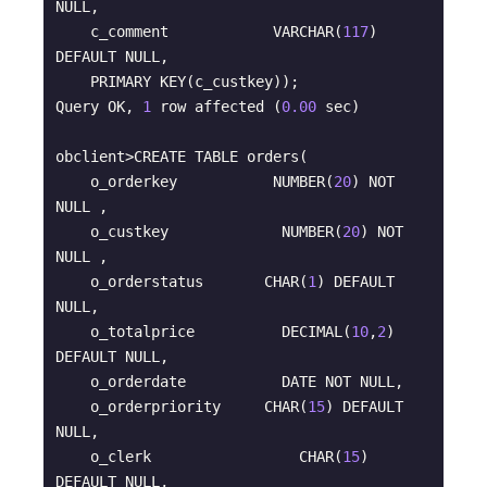
NULL,

    c_comment            VARCHAR(
117
) 
DEFAULT NULL,

    PRIMARY KEY(c_custkey));

Query OK, 
1
 row affected (
0.00
 sec)

obclient>CREATE TABLE orders(

    o_orderkey           NUMBER(
20
) NOT 
NULL ,

    o_custkey             NUMBER(
20
) NOT 
NULL ,

    o_orderstatus       CHAR(
1
) DEFAULT 
NULL,

    o_totalprice          DECIMAL(
10
,
2
) 
DEFAULT NULL,

    o_orderdate           DATE NOT NULL,

    o_orderpriority     CHAR(
15
) DEFAULT 
NULL,

    o_clerk                 CHAR(
15
) 
DEFAULT NULL,
