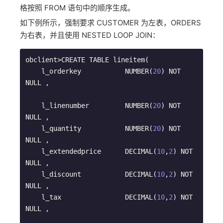
格按照 FROM 语句中的顺序生成。
如下例所示，强制要求 CUSTOMER 为左表，ORDERS
为右表，并且使用 NESTED LOOP JOIN：
obclient>CREATE TABLE lineitem(

    l_orderkey           NUMBER(
20
) NOT 
NULL ,

    l_linenumber         NUMBER(
20
) NOT 
NULL ,

    l_quantity           NUMBER(
20
) NOT 
NULL ,

    l_extendedprice      DECIMAL(
10
,
2
) NOT 
NULL ,

    l_discount           DECIMAL(
10
,
2
) NOT 
NULL ,

    l_tax                DECIMAL(
10
,
2
) NOT 
NULL ,
