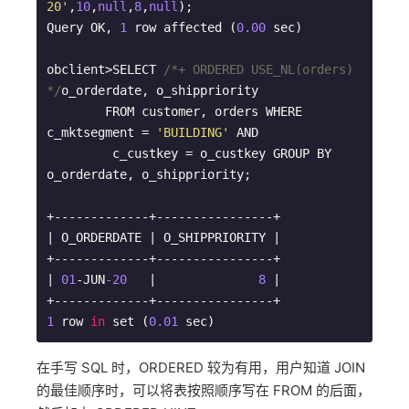
20'
,
10
,
null
,
8
,
null
);

Query OK, 
1
 row affected (
0.00
 sec)

obclient>SELECT 
/*+ ORDERED USE_NL(orders) 
*/
o_orderdate, o_shippriority

        FROM customer, orders WHERE 
c_mktsegment = 
'BUILDING'
 AND

         c_custkey = o_custkey GROUP BY 
o_orderdate, o_shippriority;

+-------------+----------------+

| O_ORDERDATE | O_SHIPPRIORITY |

+-------------+----------------+

| 
01
-JUN
-20
   |              
8
 |

1
 row 
in
 set (
0.01
 sec)
在手写 SQL 时，ORDERED 较为有用，用户知道 JOIN
的最佳顺序时，可以将表按照顺序写在 FROM 的后面，