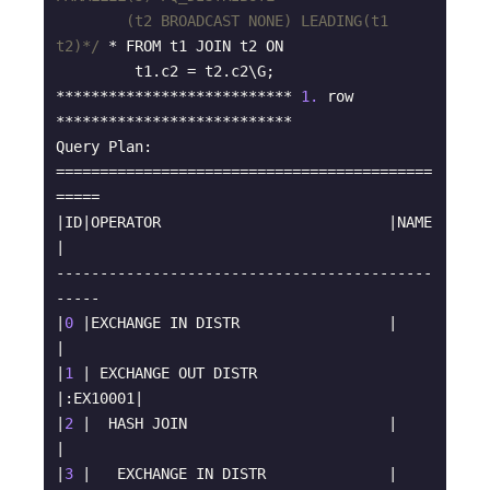
        (t2 BROADCAST NONE) LEADING(t1 
t2)*/
 * FROM t1 JOIN t2 ON 

         t1.c2 = t2.c2\G;

*************************** 
1.
 row 
***************************

Query Plan: 

===========================================
=====

|ID|OPERATOR                          |NAME    
|

-------------------------------------------
-----

|
0
 |EXCHANGE IN DISTR                 |        
|

|
1
 | EXCHANGE OUT DISTR               
|:EX10001|

|
2
 |  HASH JOIN                       |        
|

|
3
 |   EXCHANGE IN DISTR              |        