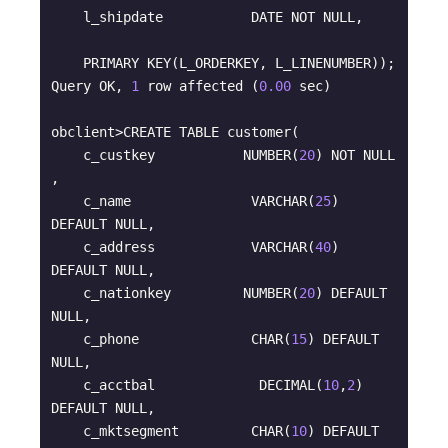
    l_shipdate           DATE NOT NULL,

    PRIMARY KEY(L_ORDERKEY, L_LINENUMBER));

Query OK, 
1
 row affected (
0.00
 sec)

obclient>CREATE TABLE customer(

    c_custkey           NUMBER(
20
) NOT NULL 
,

    c_name               VARCHAR(
25
) 
DEFAULT NULL,

    c_address            VARCHAR(
40
) 
DEFAULT NULL,

    c_nationkey         NUMBER(
20
) DEFAULT 
NULL,

    c_phone              CHAR(
15
) DEFAULT 
NULL,

    c_acctbal             DECIMAL(
10
,
2
) 
DEFAULT NULL,

    c_mktsegment         CHAR(
10
) DEFAULT 