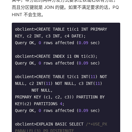
而且分区键就是 JOIN 的键。如果不满足要求的话，PQ
HINT 不会生效。
obclient>CREATE TABLE t1(c1 INT PRIMARY 
KEY, c2 INT, c3 INT, c4 DATE);

Query OK, 
0
 rows affected (
0.09
 sec)

obclient>CREATE INDEX i1 ON t1(c3);

Query OK, 
0
 rows affected (
0.09
 sec)

obclient>CREATE TABLE t2(c1 INT(
11
) NOT 
NULL, c2 INT(
11
) NOT NULL, c3 INT(
11
) 

       NOT NULL, 

PRIMARY KEY (c1, c2, c3)) PARTITION BY 
KEY(c2) PARTITIONS 
4
;

Query OK, 
0
 rows affected (
0.09
 sec)

obclient>EXPLAIN BASIC SELECT 
/*+USE_PX 
PARALLEL(3) PQ_DISTRIBUTE
