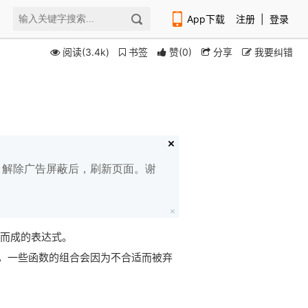
App下载
注册
|
登录
阅读(3.4k)
书签
赞
(
0
)
分享
我要纠错
扫码下载编程狮APP
白名单，解除广告屏蔽后，刷新页面。谢
组合而成的表达式。
，一些函数的组合会因为不合适而被弃