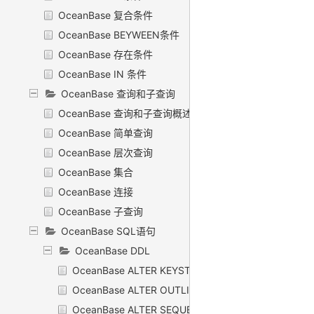
OceanBase 复合条件
OceanBase BEYWEEN条件
OceanBase 存在条件
OceanBase IN 条件
OceanBase 查询和子查询
OceanBase 查询和子查询概述
OceanBase 简单查询
OceanBase 层次查询
OceanBase 集合
OceanBase 连接
OceanBase 子查询
OceanBase SQL语句
OceanBase DDL
OceanBase ALTER KEYSTORE
OceanBase ALTER OUTLINE
OceanBase ALTER SEQUENCE