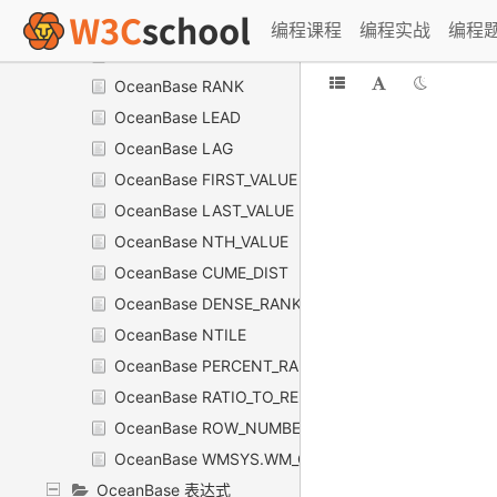
OceanBase STDDEV_SAMP
编程课程
编程实战
编程
OceanBase VARIANCE
OceanBase RANK
OceanBase LEAD
OceanBase LAG
OceanBase FIRST_VALUE
OceanBase LAST_VALUE
OceanBase NTH_VALUE
OceanBase CUME_DIST
OceanBase DENSE_RANK
OceanBase NTILE
OceanBase PERCENT_RANK
OceanBase RATIO_TO_REPORT
OceanBase ROW_NUMBER
OceanBase WMSYS.WM_CONCAT/WM_CONCAT
OceanBase 表达式