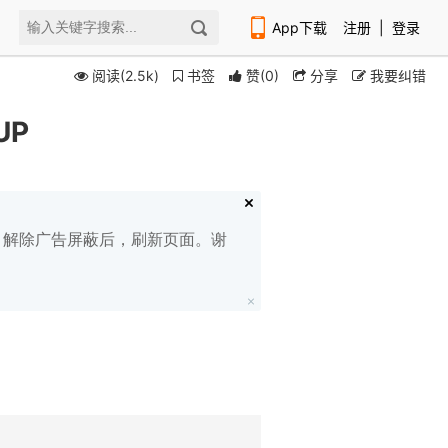
App下载
注册
|
登录
阅读(2.5k)
书签
赞
(
0
)
分享
我要纠错
UP
扫码下载编程狮APP
白名单，解除广告屏蔽后，刷新页面。谢