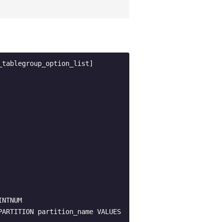
tablegroup_option_list] 
ARTITION partition_name VALUES 