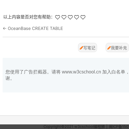
以上内容是否对您有帮助：
←
OceanBase CREATE TABLE
写笔记
我要补充
您使用了广告拦截器。请将 www.w3cschool.cn 加入
谢。
Copyright©2021
w3cschool
编程狮
|
闽ICP备150
的请求