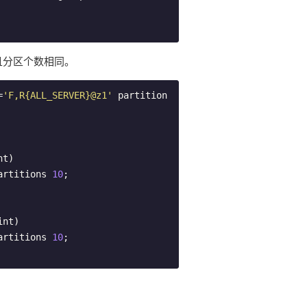
h，且分区个数相同。
=
'F,R{ALL_SERVER}@z1'
 partition 
t) 
artitions 
10
;

nt) 
artitions 
10
;
