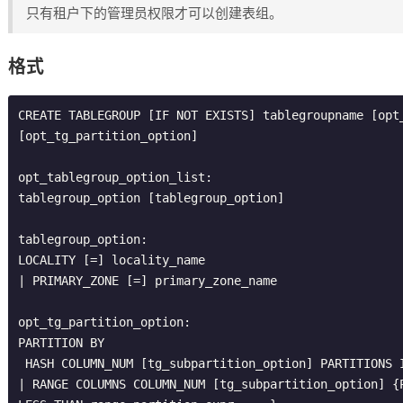
只有租户下的管理员权限才可以创建表组。
格式
CREATE TABLEGROUP [IF NOT EXISTS] tablegroupname [opt_
[opt_tg_partition_option]

opt_tablegroup_option_list:

tablegroup_option [tablegroup_option]

tablegroup_option:

LOCALITY [=] locality_name

| PRIMARY_ZONE [=] primary_zone_name

opt_tg_partition_option:

PARTITION BY 

 HASH COLUMN_NUM [tg_subpartition_option] PARTITIONS INTNUM

| RANGE COLUMNS COLUMN_NUM [tg_subpartition_option] {P