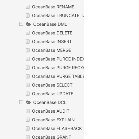
OceanBase RENAME
OceanBase TRUNCATE TABLE
OceanBase DML
OceanBase DELETE
OceanBase INSERT
OceanBase MERGE
OceanBase PURGE INDEX
OceanBase PURGE RECYCLEBIN
OceanBase PURGE TABLE
OceanBase SELECT
OceanBase UPDATE
OceanBase DCL
OceanBase AUDIT
OceanBase EXPLAIN
OceanBase FLASHBACK TABLE BEFORE DROP
OceanBase GRANT