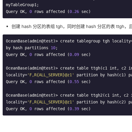
myTableGroup1;

Query OK, 
0
 rows affected (
0.26
 sec)
创建 hash 分区的表组 tgh，同时创建 hash 分区的表 ttg
OceanBase(admin@test)> create tablegroup tgh locality
by hash partitions 
10
;

Query OK, 
0
 rows affected (
0.09
 sec)

OceanBase(admin@test)> create table ttgh(c1 int, c2 in
locality=
'F,R{ALL_SERVER}@z1'
 partition by hash(c1) p
Query OK, 
0
 rows affected (
0.55
 sec)

OceanBase(admin@test)> create table ttgh2(c1 int, c2 i
locality=
'F,R{ALL_SERVER}@z1'
 partition by hash(c2) p
Query OK, 
0
 rows affected (
0.39
 sec)