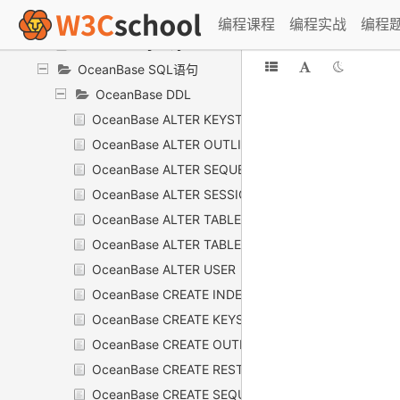
OceanBase 连接
编程课程
编程实战
编程
OceanBase 子查询
OceanBase SQL语句
OceanBase DDL
OceanBase ALTER KEYSTORE
OceanBase ALTER OUTLINE
OceanBase ALTER SEQUENCE
OceanBase ALTER SESSION
OceanBase ALTER TABLE
OceanBase ALTER TABLEGROUP
OceanBase ALTER USER
OceanBase CREATE INDEX
OceanBase CREATE KEYSTORE
OceanBase CREATE OUTLINE
OceanBase CREATE RESTORE POINT
OceanBase CREATE SEQUENCE