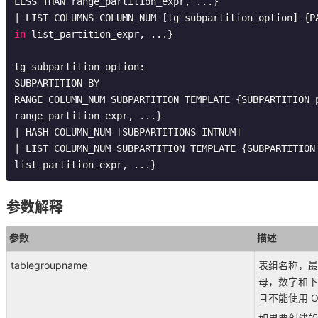
LESS THAN range_partition_expr, ...}

in
 list_partition_expr, ...}

tg_subpartition_option:

SUBPARTITION BY 

RANGE COLUMN_NUM SUBPARTITION TEMPLATE {SUBPARTITION p
range_partition_expr, ...}

| HASH COLUMN_NUM [SUBPARTITIONS INTNUM]

| LIST COLUMN_NUM SUBPARTITION TEMPLATE {SUBPARTITION
list_partition_expr, ...}
参数解释
参数
描述
tablegroupname
表组名称，最
母，数字和下
且不能使用 O
如果要创建的