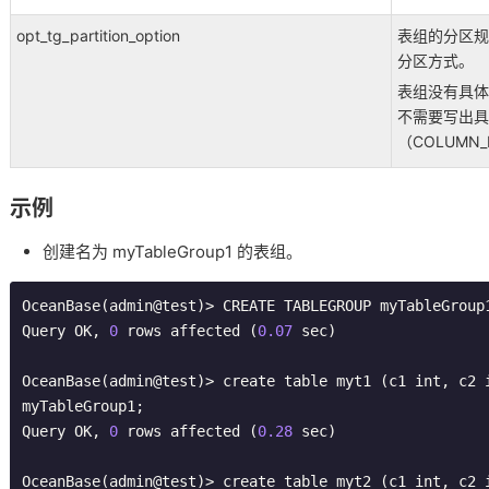
opt_tg_partition_option
表组的分区规则
分区方式。
表组没有具体的
不需要写出具
（COLUMN
示例
创建名为 myTableGroup1 的表组。
OceanBase(admin@test)> CREATE TABLEGROUP myTableGroup1
Query OK, 
0
 rows affected (
0.07
 sec)

OceanBase(admin@test)> create table myt1 (c1 int, c2 i
myTableGroup1;

Query OK, 
0
 rows affected (
0.28
 sec)

OceanBase(admin@test)> create table myt2 (c1 int, c2 i