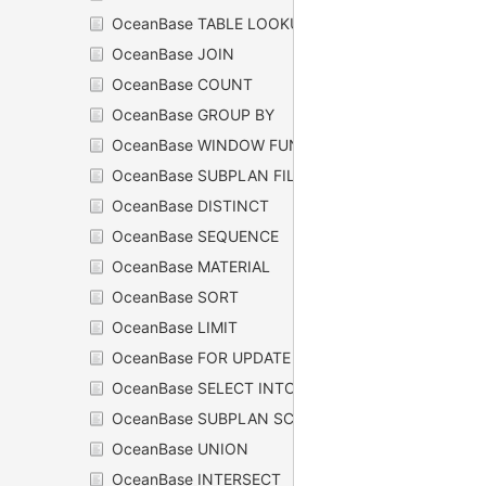
OceanBase TABLE LOOKUP
OceanBase JOIN
OceanBase COUNT
OceanBase GROUP BY
OceanBase WINDOW FUNCTION
OceanBase SUBPLAN FILTER
OceanBase DISTINCT
OceanBase SEQUENCE
OceanBase MATERIAL
OceanBase SORT
OceanBase LIMIT
OceanBase FOR UPDATE
OceanBase SELECT INTO
OceanBase SUBPLAN SCAN
OceanBase UNION
OceanBase INTERSECT