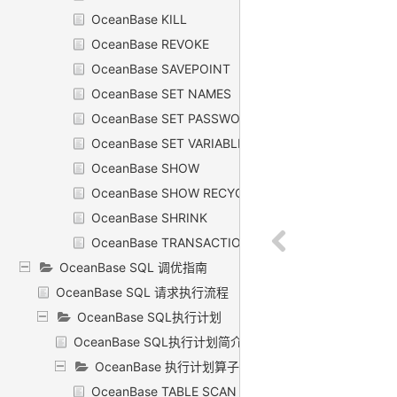
OceanBase KILL
OceanBase REVOKE
OceanBase SAVEPOINT
OceanBase SET NAMES
OceanBase SET PASSWORD
OceanBase SET VARIABLE
OceanBase SHOW
OceanBase SHOW RECYCLEBIN
OceanBase SHRINK
OceanBase TRANSACTION
OceanBase SQL 调优指南
OceanBase SQL 请求执行流程
OceanBase SQL执行计划
OceanBase SQL执行计划简介
OceanBase 执行计划算子
OceanBase TABLE SCAN