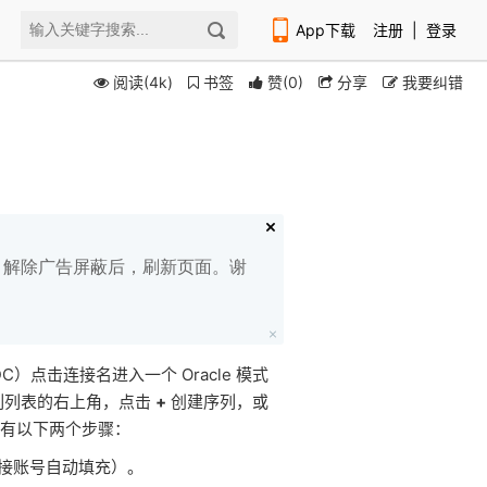
App下载
注册
|
登录
阅读(4k)
书签
赞
(
0
)
分享
我要纠错
扫码下载编程狮APP
白名单，解除广告屏蔽后，刷新页面。谢
r，ODC）点击连接名进入一个 Oracle 模式
列列表的右上角，点击
+
创建序列，或
有以下两个步骤：
接账号自动填充）。