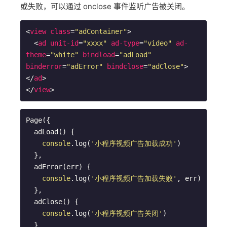
或失败，可以通过 onclose 事件监听广告被关闭。
<
view
class
=
"adContainer"
>
<
ad
unit-id
=
"xxxx"
ad-type
=
"video"
ad-
theme
=
"white"
bindload
=
"adLoad"
binderror
=
"adError"
bindclose
=
"adClose"
>
</
ad
>
</
view
>
Page({

  adLoad() {

console
.log(
'小程序视频广告加载成功'
)

  },

  adError(err) {

console
.log(
'小程序视频广告加载失败'
, err)

  },

  adClose() {

console
.log(
'小程序视频广告关闭'
)

  }
