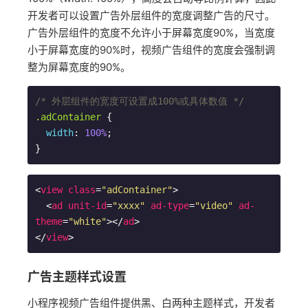
开发者可以设置广告外层组件的宽度调整广告的尺寸。
广告外层组件的宽度不允许小于屏幕宽度90%，当宽度
小于屏幕宽度的90%时，视频广告组件的宽度会强制调
整为屏幕宽度的90%。
/* 外层组件的宽度可设置成100%或具体数值 */
.adContainer
 {

width
: 
100%
;

<
view
class
=
"adContainer"
>
<
ad
unit-id
=
"xxxx"
ad-type
=
"video"
ad-
theme
=
"white"
>
</
ad
>
</
view
>
广告主题样式设置
小程序视频广告组件提供黑、白两种主题样式，开发者