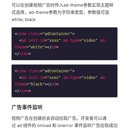
可以在创建视频广告时传入ad-theme参数实现主题样
式选择，ad-theme参数为字符串类型，参数值可选
white, black
<
view
class
=
"adContainer"
>
<
ad
unit-id
=
"xxxx"
ad-type
=
"video"
ad-
theme
=
"white"
>
</
ad
>
</
view
>
<
view
class
=
"adContainer"
>
<
ad
unit-id
=
"xxxx"
ad-type
=
"video"
ad-
theme
=
"black"
>
</
ad
>
</
view
>
广告事件监听
视频广告在创建后会自动拉取广告。开发者可以通
过 ad 组件的 onload 和 onerror 事件监听广告拉取成功