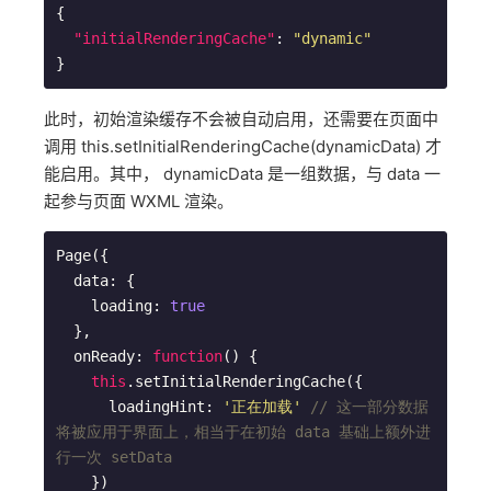
{

"initialRenderingCache"
: 
"dynamic"
此时，初始渲染缓存不会被自动启用，还需要在页面中
调用 this.setInitialRenderingCache(dynamicData) 才
能启用。其中， dynamicData 是一组数据，与 data 一
起参与页面 WXML 渲染。
Page({

  data: {

    loading: 
true
  },

  onReady: 
function
(
) 
{

this
.setInitialRenderingCache({

      loadingHint: 
'正在加载'
// 这一部分数据
将被应用于界面上，相当于在初始 data 基础上额外进
行一次 setData
    })
