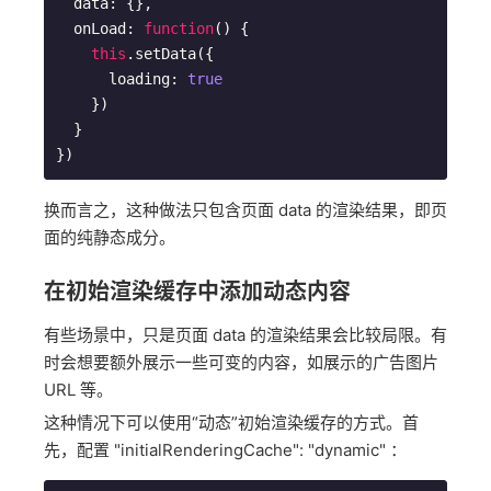
  data: {},

  onLoad: 
function
(
) 
{

this
.setData({

      loading: 
true
    })

  }

换而言之，这种做法只包含页面 data 的渲染结果，即页
面的纯静态成分。
在初始渲染缓存中添加动态内容
有些场景中，只是页面 data 的渲染结果会比较局限。有
时会想要额外展示一些可变的内容，如展示的广告图片
URL 等。
这种情况下可以使用“动态”初始渲染缓存的方式。首
先，配置 "initialRenderingCache": "dynamic" ：