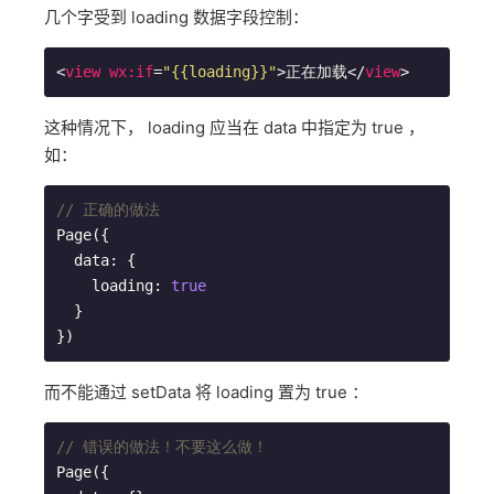
几个字受到 loading 数据字段控制：
<
view
wx:if
=
"{{loading}}"
>
正在加载
</
view
>
这种情况下， loading 应当在 data 中指定为 true ，
如：
// 正确的做法
Page({

  data: {

    loading: 
true
  }

而不能通过 setData 将 loading 置为 true ：
// 错误的做法！不要这么做！
Page({
