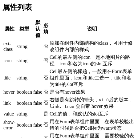
属性列表
默
必
属性
类型
认
说明
填
值
添加在组件内部结构的class，可用于修
ext-
否
string
class
改组件内部的样式
Cell的最左侧的icon，是本地图片的路
否
icon
string
径，icon和名为icon的slot互斥
Cell最左侧的标题，一般用在Form表单
title
string
否
组件里面，icon和title二选一，title和名
为title的slot互斥
hover
boolean
false
否
是否有hover效果
右侧是有跳转的箭头，
后的版本，
v1.0
否
link
boolean
false
会自带 hover 效果
link: true
value
string
是
Cell的值，和默认的slot互斥
用在Form表单组件里面，在表单校验出
show-
否
boolean
false
error
错的时候是否把Cell标为warn状态
用在Form表单组件里面，需要校验的表