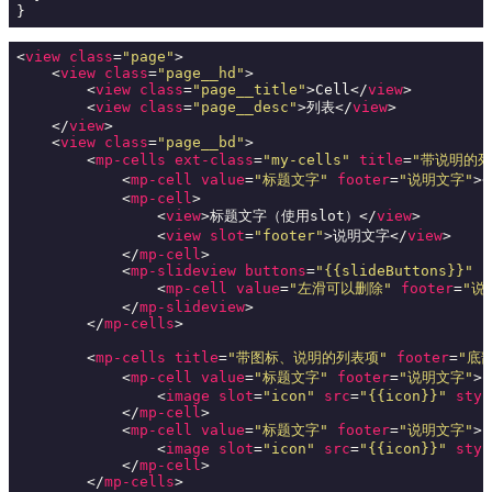
}
<
view
class
=
"page"
>
<
view
class
=
"page__hd"
>
<
view
class
=
"page__title"
>
Cell
</
view
>
<
view
class
=
"page__desc"
>
列表
</
view
>
</
view
>
<
view
class
=
"page__bd"
>
<
mp-cells
ext-class
=
"my-cells"
title
=
"带说明的列
<
mp-cell
value
=
"标题文字"
footer
=
"说明文字"
>
<
<
mp-cell
>
<
view
>
标题文字（使用slot）
</
view
>
<
view
slot
=
"footer"
>
说明文字
</
view
>
</
mp-cell
>
<
mp-slideview
buttons
=
"{{slideButtons}}"
b
<
mp-cell
value
=
"左滑可以删除"
footer
=
"说
</
mp-slideview
>
</
mp-cells
>
<
mp-cells
title
=
"带图标、说明的列表项"
footer
=
"底
<
mp-cell
value
=
"标题文字"
footer
=
"说明文字"
>
<
image
slot
=
"icon"
src
=
"{{icon}}"
styl
</
mp-cell
>
<
mp-cell
value
=
"标题文字"
footer
=
"说明文字"
>
<
image
slot
=
"icon"
src
=
"{{icon}}"
styl
</
mp-cell
>
</
mp-cells
>