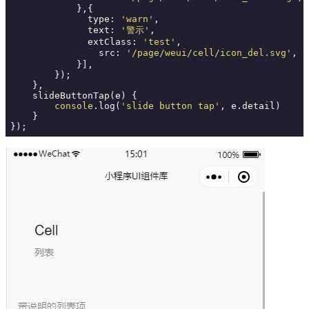
            },{

              type: 
'warn'
,

              text: 
'警示'
,

              extClass: 
'test'
,

                src: 
'/page/weui/cell/icon_del.svg'
, 
/
            }],

        });

    },

    slideButtonTap(e) {

console
.log(
'slide button tap'
, e.detail)

    }

});