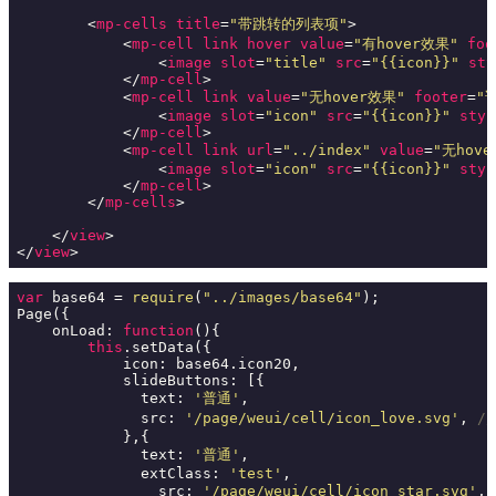
<
mp-cells
title
=
"带跳转的列表项"
>
<
mp-cell
link
hover
value
=
"有hover效果"
foo
<
image
slot
=
"title"
src
=
"{{icon}}"
sty
</
mp-cell
>
<
mp-cell
link
value
=
"无hover效果"
footer
=
"
<
image
slot
=
"icon"
src
=
"{{icon}}"
styl
</
mp-cell
>
<
mp-cell
link
url
=
"../index"
value
=
"无hov
<
image
slot
=
"icon"
src
=
"{{icon}}"
styl
</
mp-cell
>
</
mp-cells
>
</
view
>
</
view
>
var
 base64 = 
require
(
"../images/base64"
);

Page({

    onLoad: 
function
(
)
{

this
.setData({

            icon: base64.icon20,

            slideButtons: [{

              text: 
'普通'
,

              src: 
'/page/weui/cell/icon_love.svg'
, 
/
            },{

              text: 
'普通'
,

              extClass: 
'test'
,

                src: 
'/page/weui/cell/icon_star.svg'
, 