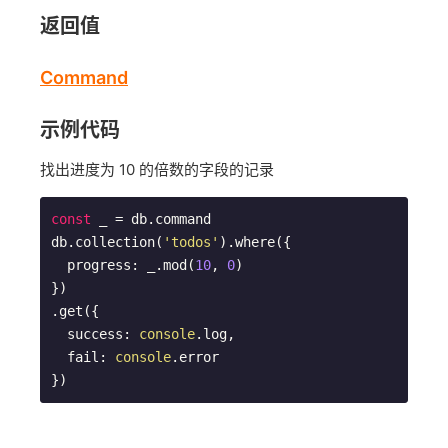
返回值
Command
示例代码
找出进度为 10 的倍数的字段的记录
const
 _ = db.command

db.collection(
'todos'
).where({

  progress: _.mod(
10
, 
0
)

})

.get({

  success: 
console
.log,

  fail: 
console
.error

})