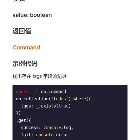
value: boolean
返回值
Command
示例代码
找出存在 tags 字段的记录
const
 _ = db.command

db.collection(
'todos'
).where({

  tags: _.exists(
true
)

})

.get({

  success: 
console
.log,

  fail: 
console
.error
