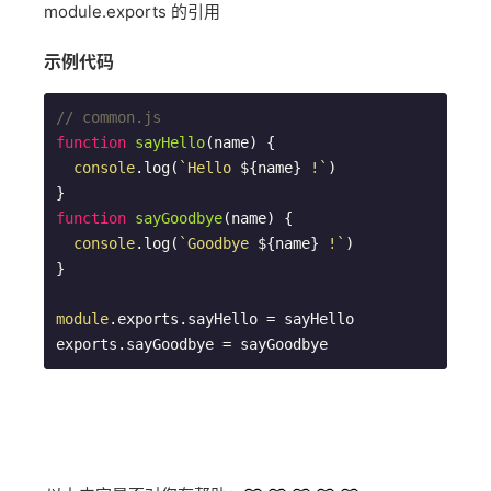
module.exports 的引用
示例代码
// common.js
function
sayHello
(
name
) 
{

console
.log(
`Hello 
${name}
 !`
)

function
sayGoodbye
(
name
) 
{

console
.log(
`Goodbye 
${name}
 !`
)

}

module
.exports.sayHello = sayHello

exports.sayGoodbye = sayGoodbye