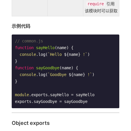
引用
require
该模块时可以获取
示例代码
// common.js
function
sayHello
(
name
) 
{

console
.log(
`Hello 
${name}
 !`
)

function
sayGoodbye
(
name
) 
{

console
.log(
`Goodbye 
${name}
 !`
)

}

module
.exports.sayHello = sayHello

exports.sayGoodbye = sayGoodbye
Object exports