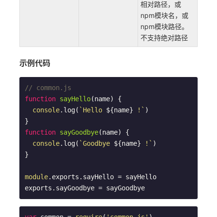
相对路径，或
npm模块名，或
npm模块路径。
不支持绝对路径
示例代码
// common.js
function
sayHello
(
name
) 
{

console
.log(
`Hello 
${name}
 !`
)

function
sayGoodbye
(
name
) 
{

console
.log(
`Goodbye 
${name}
 !`
)

}

module
.exports.sayHello = sayHello
