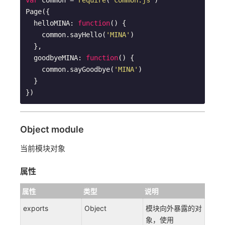
var
 common = 
require
(
'common.js'
)

Page({

  helloMINA: 
function
(
) 
{

    common.sayHello(
'MINA'
)

  },

  goodbyeMINA: 
function
(
) 
{

    common.sayGoodbye(
'MINA'
)

  }

})
Object module
当前模块对象
属性
属性
类型
说明
exports
Object
模块向外暴露的对
象，使用