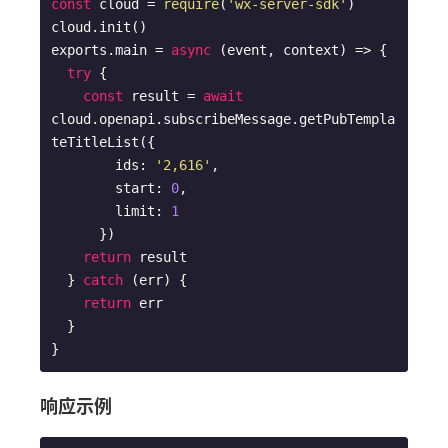
const
 cloud = 
require
(
'wx-server-sdk'
)

cloud.init()

exports.main = 
async
 (event, context) => {

try
 {

const
 result = 
await
cloud.openapi.subscribeMessage.getPubTempla
teTitleList({

        ids: 
'2,616'
,

        start: 
0
,

        limit: 
1
      })

return
 result

  } 
catch
 (err) {

return
 err

  }

响应示例