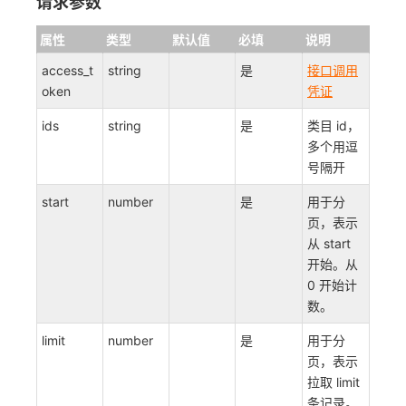
请求参数
属性
类型
默认值
必填
说明
access_t
string
是
接口调用
oken
凭证
ids
string
是
类目 id，
多个用逗
号隔开
start
number
是
用于分
页，表示
从 start
开始。从
0 开始计
数。
limit
number
是
用于分
页，表示
拉取 limit
条记录。