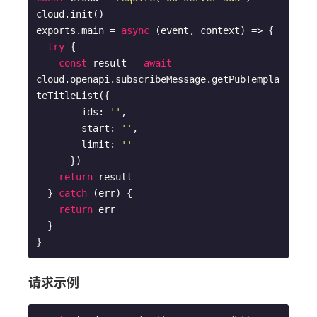
cloud.init()

exports.main = 
async
 (event, context) => {

try
 {

const
 result = 
await
cloud.openapi.subscribeMessage.getPubTempla
teTitleList({

        ids: 
''
,

        start: 
''
,

        limit: 
''
      })

return
 result

  } 
catch
 (err) {

return
 err

  }

请求示例