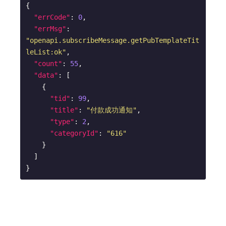
{

"errCode"
: 
0
,

"errMsg"
: 
"openapi.subscribeMessage.getPubTemplateTit
leList:ok"
,

"count"
: 
55
,

"data"
: [

    {

"tid"
: 
99
,

"title"
: 
"付款成功通知"
,

"type"
: 
2
,

"categoryId"
: 
"616"
    }

  ]

}