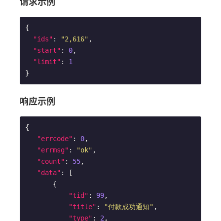
请求示例
{

"ids"
: 
"2,616"
,

"start"
: 
0
,

"limit"
: 
1
响应示例
{

"errcode"
: 
0
,

"errmsg"
: 
"ok"
,

"count"
: 
55
,

"data"
: [

       {

"tid"
: 
99
,

"title"
: 
"付款成功通知"
,

"type"
: 
2
,
