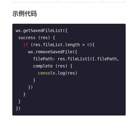
示例代码
wx.getSavedFileList({

 success (res) {

if
 (res.fileList.length > 
0
){

     wx.removeSavedFile({

       filePath: res.fileList[
0
].filePath,

       complete (res) {

console
.log(res)

       }

     })

   }

 }

})