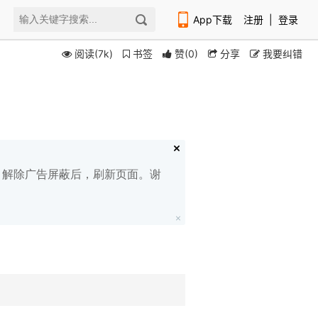
App下载
注册
|
登录
阅读(7k)
书签
赞
(
0
)
分享
我要纠错
扫码下载编程狮APP
白名单，解除广告屏蔽后，刷新页面。谢