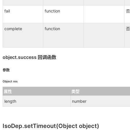
fail
function
否
complete
function
否
object.success 回调函数
参数
Object res
属性
类型
length
number
IsoDep.setTimeout(Object object)