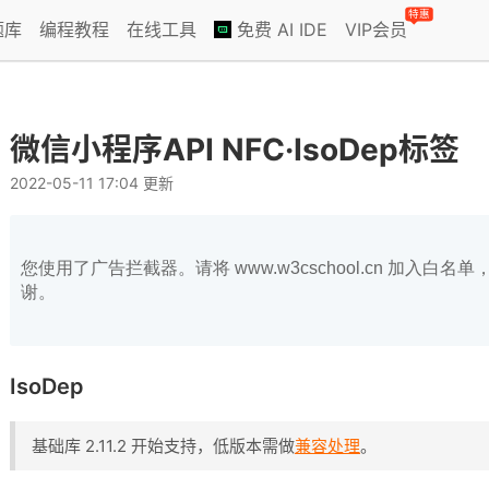
特惠
题库
编程教程
在线工具
免费 AI IDE
VIP会员
微信小程序API NFC·IsoDep标签
2022-05-11 17:04 更新
您使用了广告拦截器。请将 www.w3cschool.cn 加入
谢。
IsoDep
基础库 2.11.2 开始支持，低版本需做
兼容处理
。