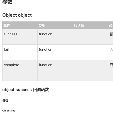
参数
Object object
属性
类型
默认值
必
success
function
否
fail
function
否
complete
function
否
object.success 回调函数
参数
Object res