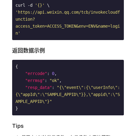
curl 
-d
'{}'
'https://api.weixin.qq.com/tcb/invokecloudf
unction?
access_token=ACCESS_TOKEN&env=ENV&name=logi
n'
返回数据示例
{

"errcode"
: 
0
,

"errmsg"
: 
"ok"
,

"resp_data"
: 
"{\"event\":{\"userInfo\":
{\"appId\":\"SAMPLE_APPID\"}},\"appid\":\"S
AMPLE_APPID\"}"
Tips