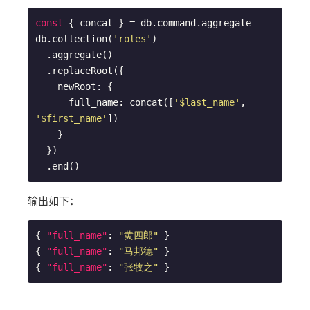
const
 { concat } = db.command.aggregate

db.collection(
'roles'
)

  .aggregate()

  .replaceRoot({

    newRoot: {

      full_name: concat([
'$last_name'
, 
'$first_name'
])

    }

  })

输出如下：
{ 
"full_name"
: 
"黄四郎"
 }

{ 
"full_name"
: 
"马邦德"
 }

{ 
"full_name"
: 
"张牧之"
 }