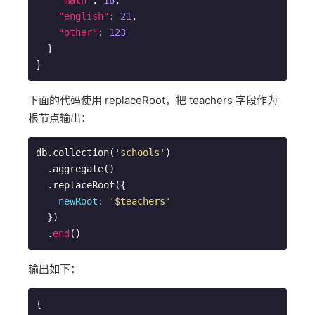
"math"
: 
18
,

"english"
: 
21
,

"other"
: 
123
  }

下面的代码使用 replaceRoot，把 teachers 字段作为
根节点输出：
db.collection(
'schools'
)

  .aggregate()

  .replaceRoot({

newRoot:
'$teachers'
  })

  .
end
输出如下：
{
