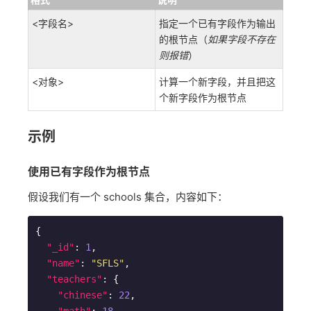
<字段名>
指定一个已有字段作为输出
的根节点（
如果字段不存在
则报错
）
<对象>
计算一个新字段，并且把这
个新字段作为根节点
示例
使用已有字段作为根节点
假设我们有一个 schools 集合，内容如下：
{

"_id"
: 
1
,

"name"
: 
"SFLS"
,

"teachers"
: {

"chinese"
: 
22
,
