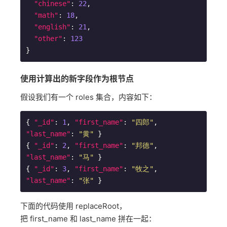
"chinese"
: 
22
,

"math"
: 
18
,

"english"
: 
21
,

"other"
: 
123
使用计算出的新字段作为根节点
假设我们有一个 roles 集合，内容如下：
{ 
"_id"
: 
1
, 
"first_name"
: 
"四郎"
, 
"last_name"
: 
"黄"
 }

{ 
"_id"
: 
2
, 
"first_name"
: 
"邦德"
, 
"last_name"
: 
"马"
 }

{ 
"_id"
: 
3
, 
"first_name"
: 
"牧之"
, 
"last_name"
: 
"张"
下面的代码使用 replaceRoot，
把 first_name 和 last_name 拼在一起：