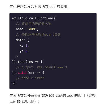
在小程序端发起对云函数 add 的调用：
wx.cloud.callFunction({

// 要调用的云函数名称
  name: 
'add'
,

// 传递给云函数的event参数
  data: {

    x: 
1
,

    y: 
2
,

  }

}).then(res => {

// output: res.result === 3
}).
catch
(err => {

// handle error
在云函数端任意云函数发起对云函数 add 的调用（完整
云函数代码示例）：