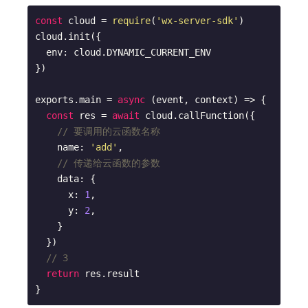
const
 cloud = 
require
(
'wx-server-sdk'
)

cloud.init({

  env: cloud.DYNAMIC_CURRENT_ENV

})

exports.main = 
async
 (event, context) => {

const
 res = 
await
 cloud.callFunction({

// 要调用的云函数名称
    name: 
'add'
,

// 传递给云函数的参数
    data: {

      x: 
1
,

      y: 
2
,

    }

  })

// 3
return
 res.result
