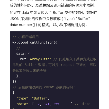
成的性能问题、及避免触及调用链路的传输大小限制。
如果在 data 中如果传入了 Buffer 类型的数据，数据在
JSON 序列化的过程中会被转成 { "type": "Buffer",
data: number[] } 的格式，以小程序端调用为例：
// 小程序端调用
wx.cloud.callFunction({

// ...
  data: {

    buf: 
ArrayBuffer
// 此处填入了某种方式获取
得到的 Buffer 数据，可以是 request 下来的，可以
是读文件读出来的等等
  },

// 云函数端收到的 event 参数的结构：
{

"type"
: 
"Buffer"
,

"data"
: [ 
17
, 
371
, 
255
, ... ] 
// Uint8 