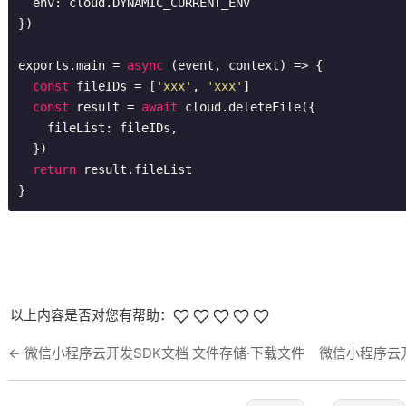
  env: cloud.DYNAMIC_CURRENT_ENV

})

exports.main = 
async
 (event, context) => {

const
 fileIDs = [
'xxx'
, 
'xxx'
]

const
 result = 
await
 cloud.deleteFile({

    fileList: fileIDs,

  })

return
 result.fileList

}
以上内容是否对您有帮助：
←
微信小程序云开发SDK文档 文件存储·下载文件
微信小程序云开