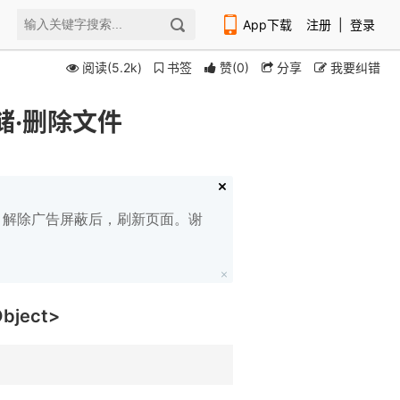
App下载
注册
|
登录
阅读(5.2k)
书签
赞
(
0
)
分享
我要纠错
储·删除文件
扫码下载编程狮APP
白名单，解除广告屏蔽后，刷新页面。谢
<Object>