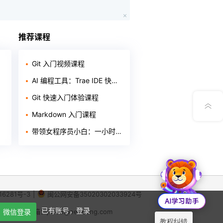
App下载
推荐课程
公众号
Git 入门视频课程
AI 编程工具：Trae IDE 快速入门
意见反馈
Git 快速入门体验课程
Markdown 入门课程
带领女程序员小白：一小时轻松掌握GIT入门知识
16281号-3
|
闽公网安备35020302033924号
X
已有账号，登录
64
|
举报邮箱：jubao@eeedong.com
微信登录
教程纠错