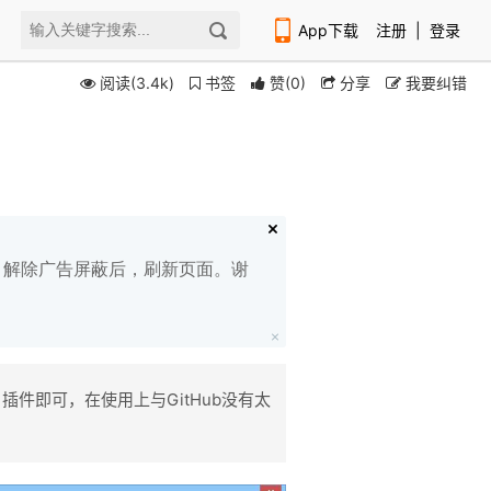
App下载
注册
|
登录
阅读(3.4k)
书签
赞
(
0
)
分享
我要纠错
扫码下载编程狮APP
白名单，解除广告屏蔽后，刷新页面。谢
​插件即可，在使用上与GitHub没有太