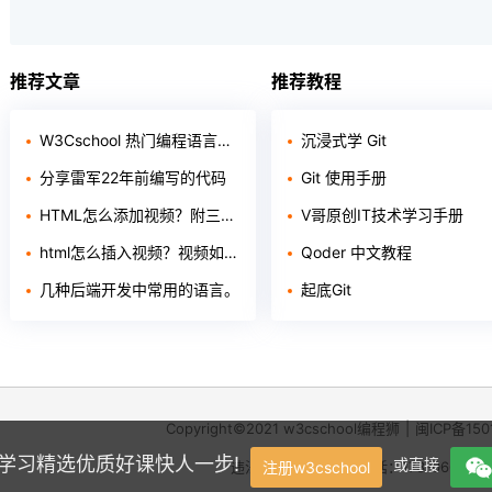
推荐文章
推荐教程
W3Cschool 热门编程语言排行榜 2020年 10月 TOP10
沉浸式学 Git
分享雷军22年前编写的代码
Git 使用手册
HTML怎么添加视频？附三种方法！
V哥原创IT技术学习手册
html怎么插入视频？视频如何插入页面
Qoder 中文教程
几种后端开发中常用的语言。
起底Git
Copyright©2021
w3cschool
编程狮
|
闽ICP备150
学，学习精选优质好课快人一步!
或直接
违法和不良信息举报电话：173-0602-23
注册w3cschool