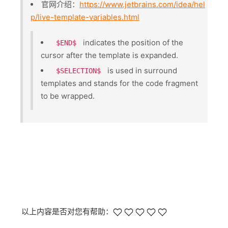
官网介绍：
https://www.jetbrains.com/idea/hel
p/live-template-variables.html
​ indicates the position of the
$END$
cursor after the template is expanded.
​ is used in surround
$SELECTION$
templates and stands for the code fragment
to be wrapped.
以上内容是否对您有帮助：