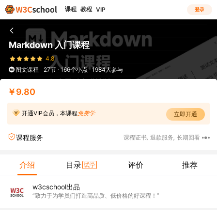
课程
教程
VIP
登录
Markdown 入门课程
4.8
图文课程
27节 · 166个小点 · 1984人参与
￥9.80
开通VIP会员，本课程
免费学
立即开通
课程服务
课程证书
,
退款服务
,
长期回看
介绍
目录
评价
推荐
试学
w3cschool出品
“致力于为学员们打造高品质、低价格的好课程！”