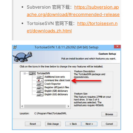
Subversion 官网下载：
https://subversion.ap
ache.org/download/#recommended-release
TortoiseSVN 官网下载：
http://tortoisesvn.n
et/downloads.zh.html