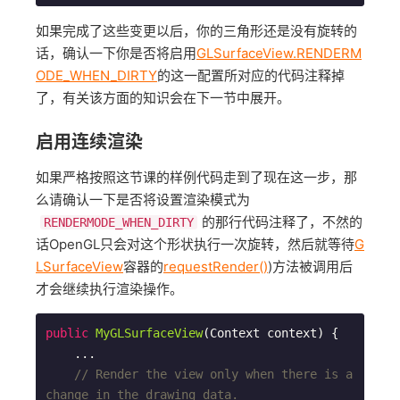
如果完成了这些变更以后，你的三角形还是没有旋转的
话，确认一下你是否将启用
GLSurfaceView.RENDERM
ODE_WHEN_DIRTY
的这一配置所对应的代码注释掉
了，有关该方面的知识会在下一节中展开。
启用连续渲染
如果严格按照这节课的样例代码走到了现在这一步，那
么请确认一下是否将设置渲染模式为
的那行代码注释了，不然的
RENDERMODE_WHEN_DIRTY
话OpenGL只会对这个形状执行一次旋转，然后就等待
G
LSurfaceView
容器的
requestRender()
)方法被调用后
才会继续执行渲染操作。
public
MyGLSurfaceView
(Context context)
{

    ...

// Render the view only when there is a 
change in the drawing data.