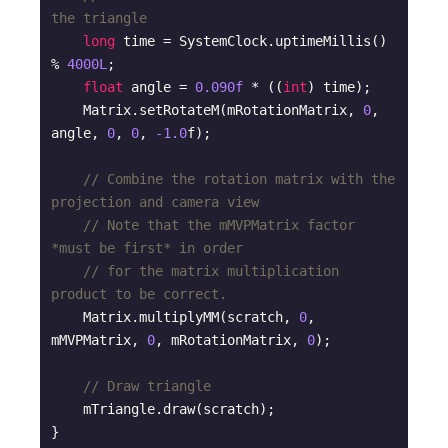
the triangle
long
 time = SystemClock.uptimeMillis() 
% 
4000L
;

float
 angle = 
0.090f
 * ((
int
) time);

    Matrix.setRotateM(mRotationMatrix, 
0
, 
angle, 
0
, 
0
, 
-1.0
f);

// Combine the rotation matrix with the 
projection and camera view
// Note that the mMVPMatrix factor 
*must be first* in order
// for the matrix multiplication 
product to be correct.
    Matrix.multiplyMM(scratch, 
0
, 
mMVPMatrix, 
0
, mRotationMatrix, 
0
);

// Draw triangle
    mTriangle.draw(scratch);
