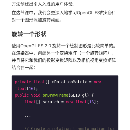
方法创建出引人入胜的用户体验。
在这节课中，我们会更深入地学习OpenGL ES的知识：
对一个图形添加旋转动画。
旋转一个形状
使用OpenGL ES 2.0 旋转一个绘制图形是比较简单的。
在渲染器中，创建另一个变换矩阵（一个旋转矩阵），
并且将它和我们的投影变换矩阵以及相机视角变换矩阵
结合在一起：
private
float
[] mRotationMatrix = 
new
float
[
16
public
void
onDrawFrame
(GL10 gl)
{

float
[] scratch = 
new
float
[
16
];

    ...

// Create a rotation transformation for 