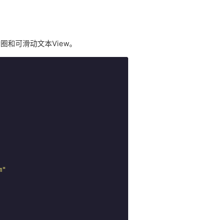
圈和可滑动文本View。
m"