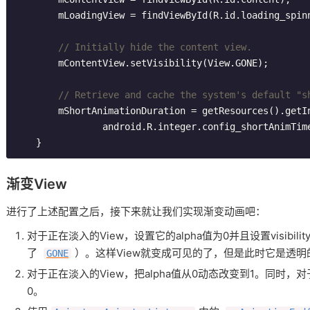
        mLoadingView = findViewById(R.id.loading_spinner);

// Initially hide the content view.
        mContentView.setVisibility(View.GONE);

// Retrieve and cache the system's default "s
        mShortAnimationDuration = getResources().getInteger(

                android.R.integer.config_shortAnimTime);

渐变View
进行了上述配置之后，接下来就让我们实现渐变动画吧：
对于正在淡入的View，设置它的alpha值为0并且设置visibilit
了
）。这样View就变成可见的了，但是此时它是透明
GONE
对于正在淡入的View，把alpha值从0动态改变到1。同时，对于
0。