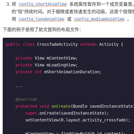
将
系统属性暂存到一个成员变量里
config_shortAnimTime
的“短”持续时间。对于细微或者快速发生的动画，这是个很理
用
或
。
config_longAnimTime
config_mediumAnimTime
下面的例子使用了前文提到的布局文件：
public
class
CrossfadeActivity
extends
Activity
{

private
 View mContentView;

private
 View mLoadingView;

private
int
 mShortAnimationDuration;

    ...

@Override
protected
void
onCreate
(Bundle savedInstanceState
super
.onCreate(savedInstanceState);

        setContentView(R.layout.activity_crossfade);

        mContentView = findViewById(R.id.content);
