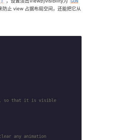
，设置淡出View的visibility为
()
GON
来防止 view 占据布局空间，还能把它从
, so that it is visible
clear any animation