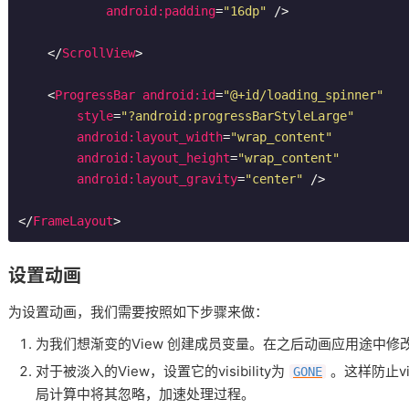
android:padding
=
"16dp"
 />
</
ScrollView
>
<
ProgressBar
android:id
=
"@+id/loading_spinner"
style
=
"?android:progressBarStyleLarge"
android:layout_width
=
"wrap_content"
android:layout_height
=
"wrap_content"
android:layout_gravity
=
"center"
 />
</
FrameLayout
>
设置动画
为设置动画，我们需要按照如下步骤来做：
为我们想渐变的View 创建成员变量。在之后动画应用途中修
对于被淡入的View，设置它的visibility为
。这样防止v
GONE
局计算中将其忽略，加速处理过程。