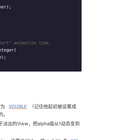
hort" animation time.
y为
（记住他起初被设置成
VISIBLE
的。
淡出的View，把alpha值从1动态变到