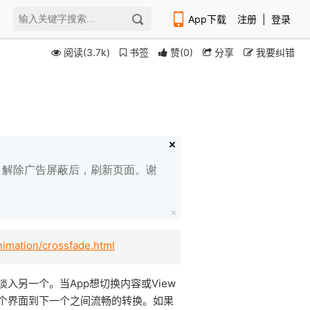
App下载
注册
|
登录
阅读(3.7k)
书签
赞
(
0
)
分享
我要纠错
扫码下载编程狮APP
白名单，解除广告屏蔽后，刷新页面。谢
nimation/crossfade.html
入另一个。当App想切换内容或View
个界面到下一个之间流畅的转换。如果