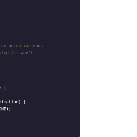
the animation ends,
step (it won't
 {

nimation)
{
