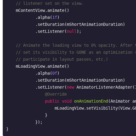
// listener set on the view.
    mContentView.animate()

            .alpha(
1f
)

            .setDuration(mShortAnimationDuration)

            .setListener(
null
);

// Animate the loading view to 0% opacity. After 
// set its visibility to GONE as an optimization 
// participate in layout passes, etc.)
    mLoadingView.animate()

            .alpha(
0f
)

            .setDuration(mShortAnimationDuration)

            .setListener(
new
 AnimatorListenerAdapter()
@Override
public
void
onAnimationEnd
(Animator a
                    mLoadingView.setVisibility(View.GONE);

                }

            });

}