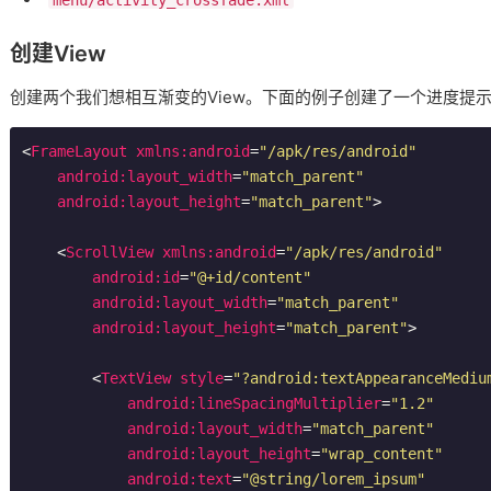
menu/activity_crossfade.xml
创建View
创建两个我们想相互渐变的View。下面的例子创建了一个进度提示
<
FrameLayout
xmlns:android
=
"/apk/res/android"
android:layout_width
=
"match_parent"
android:layout_height
=
"match_parent"
>
<
ScrollView
xmlns:android
=
"/apk/res/android"
android:id
=
"@+id/content"
android:layout_width
=
"match_parent"
android:layout_height
=
"match_parent"
>
<
TextView
style
=
"?android:textAppearanceMediu
android:lineSpacingMultiplier
=
"1.2"
android:layout_width
=
"match_parent"
android:layout_height
=
"wrap_content"
android:text
=
"@string/lorem_ipsum"