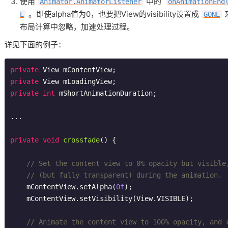
使用
中的
Animator.AnimatorListener
onAnimationEnd
。即使alpha值为0，也要把View的visibility设置成
E
GONE
布局计算中忽略，加速处理过程。
详见下面的例子：
private
private
private
int
 mShortAnimationDuration;

...

private
void
crossfade
()
{

// Set the content view to 0% opacity but visible
// (but fully transparent) during the animation.
    mContentView.setAlpha(
0f
);

    mContentView.setVisibility(View.VISIBLE);

// Animate the content view to 100% opacity, and 