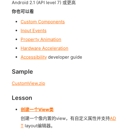
Android 2.1 (API level 7) 或更高
你也可以看
Custom Components
Input Events
Property Animation
Hardware Acceleration
Accessibility
developer guide
Sample
CustomView.zip
Lesson
创建一个View类
创建一个像内置的view，有自定义属性并支持
AD
T
layout编辑器。