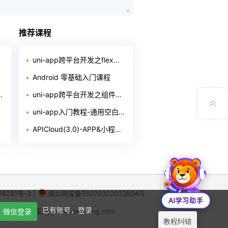
App下载
推荐课程
公众号
uni-app跨平台开发之flex局部教程
Android 零基础入门课程
意见反馈
uni-app跨平台开发之组件入门教程
uni-app入门教程-通用空白框架的制作（含源代码和软件）
APICloud(3.0)-APP&小程序实战开发培训
16281号-3
|
闽公网安备35020302033924号
X
已有账号，登录
64
微信登录
|
举报邮箱：jubao@eeedong.com
教程纠错