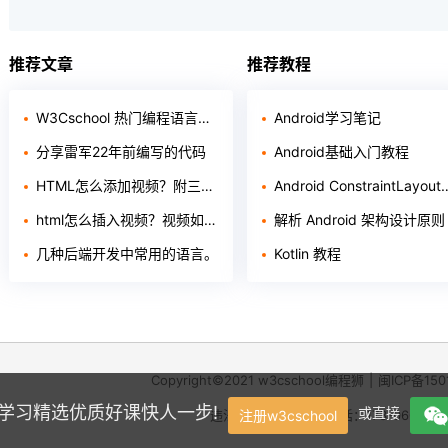
推荐文章
推荐教程
W3Cschool 热门编程语言排行榜 2020年 10月 TOP10
Android学习笔记
分享雷军22年前编写的代码
Android基础入门教程
HTML怎么添加视频？附三种方法！
Android ConstraintLayout 布局
html怎么插入视频？视频如何插入页面
解析 Android 架构设计原则
几种后端开发中常用的语言。
Kotlin 教程
Copyright©2021
w3cschool
编程狮
|
闽ICP备150
学，学习精选优质好课快人一步!
或直接
违法和不良信息举报电话：173-0602-23
注册w3cschool