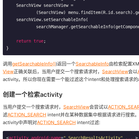
    SearchView searchView =

            (SearchView) menu.findItem(R.id.search).getActionView();

    searchView.setSearchableInfo(

            searchManager.getSearchableInfo(getComponentName()));

return
true
;

调用
getSearchableInfo()
)返回一个
SearchableInfo
由检索配置X
View
正确关联后，当用户提交一个搜索请求时，
SearchView
会以
activity。所以你现在需要一个能过滤这个intent和处理搜索请求的act
创建一个检索activity
当用户提交一个搜索请求时，
SearchView
会尝试以
ACTION_SEA
滤
ACTION_SEARCH
intent并在某种数据集中根据请求进行搜索。要
activity中声明对
ACTION_SEARCH
intent过滤:
<
activity
android:name
=
".SearchResultsActivity"
...
 >