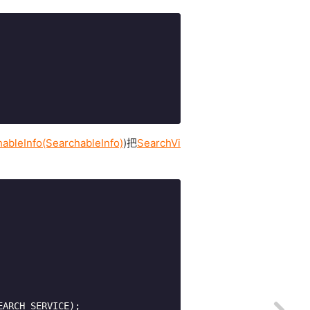
ableInfo(SearchableInfo)
)把
SearchVi