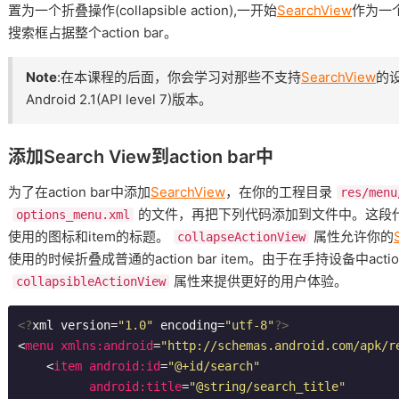
置为一个折叠操作(collapsible action),一开始
SearchView
作为一
搜索框占据整个action bar。
Note
:在本课程的后面，你会学习对那些不支持
SearchView
的
Android 2.1(API level 7)版本。
添加Search View到action bar中
为了在action bar中添加
SearchView
，在你的工程目录
res/menu
的文件，再把下列代码添加到文件中。这段代码定
options_menu.xml
使用的图标和item的标题。
属性允许你的
collapseActionView
使用的时候折叠成普通的action bar item。由于在手持设备中act
属性来提供更好的用户体验。
collapsibleActionView
<?
xml version=
"1.0"
 encoding=
"utf-8"
?>
<
menu
xmlns:android
=
"http://schemas.android.com/apk/r
<
item
android:id
=
"@+id/search"
android:title
=
"@string/search_title"