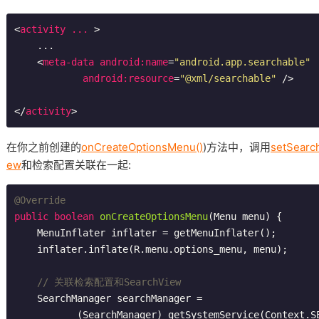
<
activity
...
 >
    ...

<
meta-data
android:name
=
"android.app.searchable"
android:resource
=
"@xml/searchable"
 />
</
activity
>
在你之前创建的
onCreateOptionsMenu()
)方法中，调用
setSearch
ew
和检索配置关联在一起:
@Override
public
boolean
onCreateOptionsMenu
(Menu menu)
{

    MenuInflater inflater = getMenuInflater();

    inflater.inflate(R.menu.options_menu, menu);

// 关联检索配置和SearchView
    SearchManager searchManager =

           (SearchManager) getSystemService(Context.SEARCH_SERVICE);
