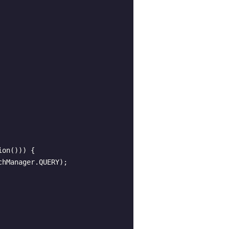
on())) {
