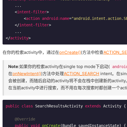
    ...

<
intent-filter
>
<
action
android:name
=
"android.intent.action.S
</
intent-filter
>
</
activity
>
在你的检索activity中，通过在
onCreate()
)方法中检查
ACTION_S
Note
:如果你的检索activity在single top mode下启动(
androi
在
onNewIntent()
)方法中处理
ACTION_SEARCH
intent。在si
会被创建，而随后启动的activity将不会在栈中创建新的acti
在当前activity中进行搜索，而不用在每次搜索时都创建一个acti
public
class
SearchResultsActivity
extends
Activity
{

@Override
public
void
onCreate
(Bundle savedInstanceState)
{
