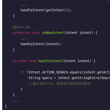
        ...

        handleIntent(getIntent());

    }

@Override
protected
void
onNewIntent
(Intent intent)
{

        ...

        handleIntent(intent);

    }

private
void
handleIntent
(Intent intent)
{

if
 (Intent.ACTION_SEARCH.equals(intent.getActi
            String query = intent.getStringExtra(SearchManager.QUERY);

//通过某种方法，根据请求检索你的数据
        }

    }

    ...
