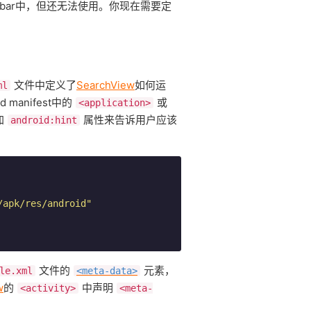
on bar中，但还无法使用。你现在需要定
文件中定义了
SearchView
如何运
ml
 manifest中的
或
<application>
加
属性来告诉用户应该
android:hint
/apk/res/android"
文件的
元素，
le.xml
<meta-data>
w
的
中声明
<activity>
<meta-