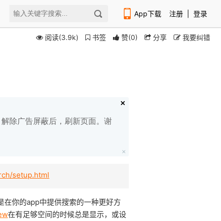
App下载
注册
|
登录
阅读(3.9k)
书签
赞
(
0
)
分享
我要纠错
扫码下载编程狮APP
白名单，解除广告屏蔽后，刷新页面。谢
rch/setup.html
，是在你的app中提供搜索的一种更好方
ew
在有足够空间的时候总是显示，或设