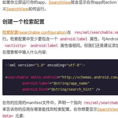
如果你立即运行你的app，
SearchView
就会显示在你app的acti
义
SearchView
如何运行。
创建一个检索配置
检索配置(searchable configuration)
在
res/xml/searchable.x
行。检索配置中至少要包含一个
属性，与Android
android:label
属性值相同。但我们还是建议添
<activity>
android:label
在搜索框中输入什么内容:
<?
xml version=
"1.0"
 encoding=
"utf-8"
?>
<
searchable
xmlns:android
=
"http://schemas.android.com
android:label
=
"@string/app_name"
android:hint
=
"@string/search_hint"
 />
在你的应用的manifest文件中，声明一个指向
res/xml/searchab
来告诉你的应用在哪里能找到检索配置。在你想要显示
SearchVie
元素:
data>