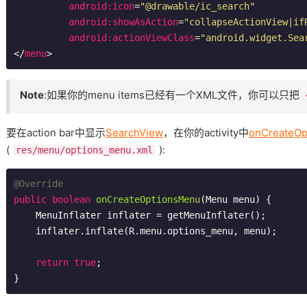
android:icon
=
"@drawable/ic_search"
android:showAsAction
=
"collapseActionView|if
android:actionViewClass
=
"android.widget.Sea
</
menu
>
Note
:如果你的menu items已经有一个XML文件，你可以只把
要在action bar中显示
SearchView
，在你的activity中
onCreateOp
(
):
res/menu/options_menu.xml
@Override
public
boolean
onCreateOptionsMenu
(Menu menu)
{

    MenuInflater inflater = getMenuInflater();

    inflater.inflate(R.menu.options_menu, menu);

return
true
;
