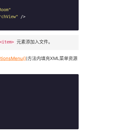
Room"
rchView"
 />
元素添加入文件。
<item>
tionsMenu()
)方法内填充XML菜单资源