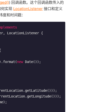
ged()
) 回调函数。这个回调函数传入的
如何实现
LocationListener
接口和定义
纬度和时间戳：
mplements
er
, 
LocationListener
{



().format(
new
 Date());
