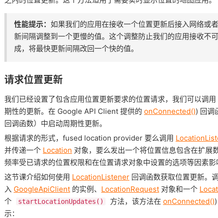
性能提示：
如果我们的应用在接收一个位置更新后接入网络或
新间隔调整到一个更慢的值。这个调整防止我们的应用接收不
成，将最快更新间隔改回一个快的值。
请求位置更新
我们已经设置了包含应用位置更新要求的位置请求，我们可以调用
期性的更新。在 Google API Client 提供的
onConnected()
) 回调
回调函数）中启动周期性更新。
根据请求的形式，fused location provider 要么调用
LocationLis
并传递一个
Location
对象，要么发出一个将位置信息包含在扩展
频率受已请求的位置权限和在位置请求对象中设置的选项等因素影
这节课介绍如何使用
LocationListener
回调函数获取位置更新。
入
GoogleApiClient
的实例、
LocationRequest
对象和一个
Locat
个
方法，该方法在
onConnected()
startLocationUpdates()
示：