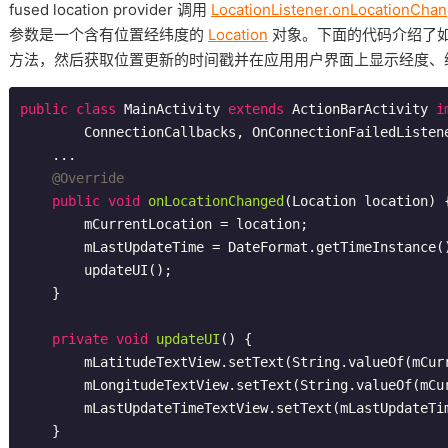
fused location provider 调用
LocationListener.onLocationChan
参数是一个含有位置经纬度的
Location
对象。下面的代码介绍了
方法，然后获取位置更新的时间戳并在应用用户界面上显示经度、
public
class
MainActivity
extends
ActionBarActivity
i
ConnectionCallbacks
, 
OnConnectionFailedListen
    ...

@Override
public
void
onLocationChanged
(Location location)
{
        mCurrentLocation = location;

        mLastUpdateTime = DateFormat.getTimeInstance
        updateUI();

    }

private
void
updateUI
()
{

        mLatitudeTextView.setText(String.valueOf(mCurrentLocation.getLatitude()));

        mLongitudeTextView.setText(String.valueOf(mCurrentLocation.getLongitude()));

        mLastUpdateTimeTextView.setText(mLastUpdateTime);

    }
