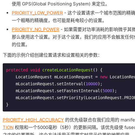
使用 GPS(Global Positioning System) 来定位。
PRIORITY_LOW_POWER
- 这个设置请求一个城市范围的精
一个粗略的精确度，也可能是耗电较小的设置。
PRIORITY_NO_POWER
- 如果需要对功率消耗的影响微乎其
那么使用这个设置。对于这个设置，我们的应用不会触发任何
的位置。
下面的示例介绍创建位置请求和设置相关的参数：
protected
void
createLocationRequest
()
{

    LocationRequest mLocationRequest = 
new
 LocationReq
    mLocationRequest.setInterval(
10000
);

    mLocationRequest.setFastestInterval(
5000
);

    mLocationRequest.setPriority(LocationRequest.PRIORITY_HIGH_ACCURACY);

PRIORITY_HIGH_ACCURACY
的优先级联合在我们应用的 manife
TION
权限和一个5000毫秒（5秒）的更新间隔。该优先级使 fused loc
之内的位置更新。这个方法适用于需要实时显示位置的地图应用。