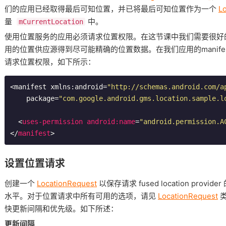
们的应用已经取得最后可知位置，并已将最后可知位置作为一个
Lo
量
中。
mCurrentLocation
使用位置服务的应用必须请求位置权限。在这节课中我们需要很好
用的位置供应源得到尽可能精确的位置数据。在我们应用的manife
请求位置权限，如下所示：
<manifest xmlns:android=
"http://schemas.android.com/a
    package=
"com.google.android.gms.location.sample.l
<
uses-permission
android:name
=
"android.permission.A
</
manifest
>
设置位置请求
创建一个
LocationRequest
以保存请求 fused location pr
水平。对于位置请求中所有可用的选项，请见
LocationRequest
类
快更新间隔和优先级。如下所述：
更新间隔