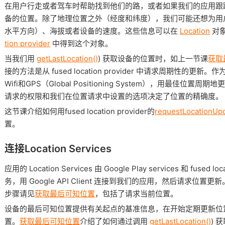
在用户行走或者驾车时帮助找到他们的路，或者如果我们的应用跟
备的位置。除了地理位置之外（经度和纬度），我们可能还想为用
水平方向）、海拔或者设备的速度。这些信息可以在
Location
对
tion provider
中得到这个对象。
当我们用
getLastLocation()
) 获取设备的位置时，如上一节课
获取
接的方法是从 fused location provider 中请求周期性的
Wifi和GPS（Global Positioning System），用最佳位置周
请求的权限和我们在位置请求中设置的选项决定了位置的精确度。
这节课介绍如何用fused location provider的
requestLocationUpd
置。
连接Location Services
应用的 Location Services 由 Google Play services 和 fused
务，用 Google API Client 连接到我们的应用，然后请求位置更
步骤请见
获取最后可知位置
，包括了请求当前位置。
设备的最后可知位置提供有关起点的基准信息，在开始定期更新位
置。
获取最后可知位置
介绍了如何通过调用
getLastLocation()
) 