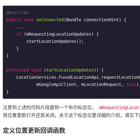
@Override
public
void
onConnected
(Bundle connectionHint)
{

    ...

if
 (mRequestingLocationUpdates) {

        startLocationUpdates();

    }

}

protected
void
startLocationUpdates
()
{

    LocationServices.FusedLocationApi.requestLocationUpdates(

            mGoogleApiClient, mLocationRequest, 
this
);
注意到上述的代码片段提到一个布尔标志位，
mRequestingLocat
将位置更新打开还是关闭。关于这个标志位更详细的介绍，请见下
定义位置更新回调函数