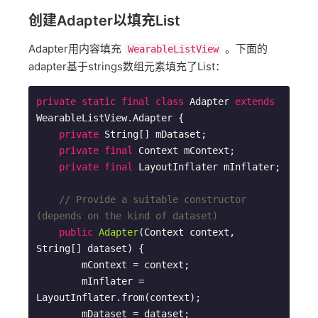
创建Adapter以填充List
Adapter用内容填充
。下面的
WearableListView
adapter基于strings数组元素填充了List：
private
static
final
class
Adapter
extends
WearableListView
.
Adapter
{

private
 String[] mDataset;

private
final
 Context mContext;

private
final
 LayoutInflater mInflater;

// Provide a suitable constructor 
(depends on the kind of dataset)
public
Adapter
(Context context, 
String[] dataset)
{

        mContext = context;

        mInflater = 
LayoutInflater.from(context);

        mDataset = dataset;
