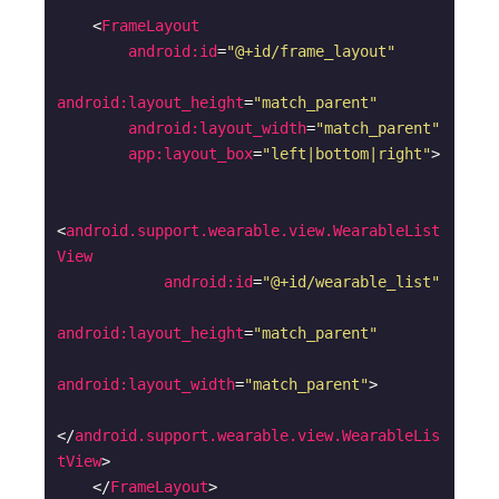
<
FrameLayout
android:id
=
"@+id/frame_layout"
android:layout_height
=
"match_parent"
android:layout_width
=
"match_parent"
app:layout_box
=
"left|bottom|right"
>
<
android.support.wearable.view.WearableList
View
android:id
=
"@+id/wearable_list"
android:layout_height
=
"match_parent"
android:layout_width
=
"match_parent"
>
</
android.support.wearable.view.WearableLis
tView
>
</
FrameLayout
>