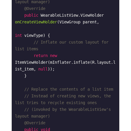
layout manager)
@Override
public
 WearableListView.
ViewHolder 
onCreateViewHolder
(ViewGroup parent,

int
 viewType)
{

// Inflate our custom layout for 
list items
return
new
ItemViewHolder(mInflater.inflate(R.layout.l
ist_item, 
null
));

    }

// Replace the contents of a list item
// Instead of creating new views, the 
list tries to recycle existing ones
// (invoked by the WearableListView's 
layout manager)
@Override
public
void