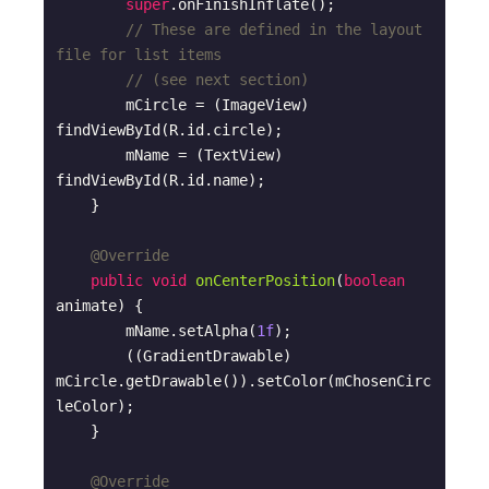
super
.onFinishInflate();

// These are defined in the layout 
file for list items
// (see next section)
        mCircle = (ImageView) 
findViewById(R.id.circle);

        mName = (TextView) 
findViewById(R.id.name);

    }

@Override
public
void
onCenterPosition
(
boolean
animate)
{

        mName.setAlpha(
1f
);

        ((GradientDrawable) 
mCircle.getDrawable()).setColor(mChosenCirc
leColor);

    }

@Override