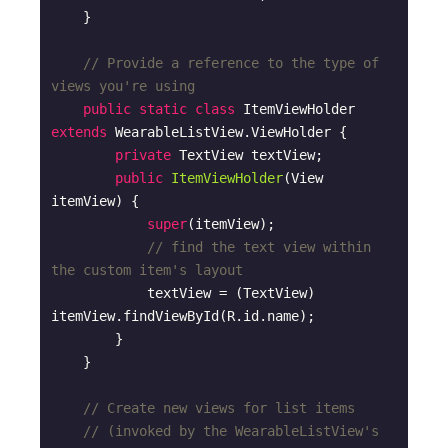
    }

// Provide a reference to the type of 
views you're using
public
static
class
ItemViewHolder
extends
WearableListView
.
ViewHolder
{

private
 TextView textView;

public
ItemViewHolder
(View 
itemView)
{

super
(itemView);

// find the text view within 
the custom item's layout
            textView = (TextView) 
itemView.findViewById(R.id.name);

        }

    }

// Create new views for list items
// (invoked by the WearableListView's 