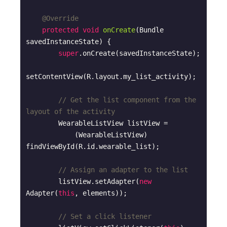
@Override
protected
void
onCreate
(Bundle 
savedInstanceState)
{

super
.onCreate(savedInstanceState);

setContentView(R.layout.my_list_activity);

// Get the list component from the 
layout of the activity
        WearableListView listView =

            (WearableListView) 
findViewById(R.id.wearable_list);

// Assign an adapter to the list
        listView.setAdapter(
new
Adapter(
this
, elements));

// Set a click listener