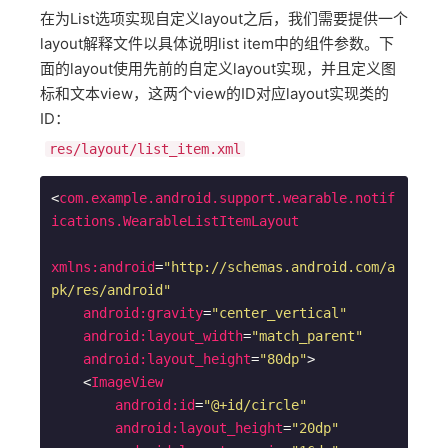
在为List选项实现自定义layout之后，我们需要提供一个
layout解释文件以具体说明list item中的组件参数。下
面的layout使用先前的自定义layout实现，并且定义图
标和文本view，这两个view的ID对应layout实现类的
ID：
res/layout/list_item.xml
<
com.example.android.support.wearable.notif
ications.WearableListItemLayout
xmlns:android
=
"http://schemas.android.com/a
pk/res/android"
android:gravity
=
"center_vertical"
android:layout_width
=
"match_parent"
android:layout_height
=
"80dp"
>
<
ImageView
android:id
=
"@+id/circle"
android:layout_height
=
"20dp"