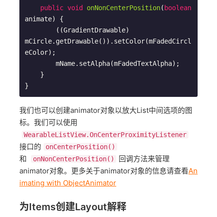
public
void
onNonCenterPosition
(
boolean
animate)
{

        ((GradientDrawable) 
mCircle.getDrawable()).setColor(mFadedCircl
eColor);

        mName.setAlpha(mFadedTextAlpha);

    }

我们也可以创建animator对象以放大List中间选项的图
标。我们可以使用
WearableListView.OnCenterProximityListener
接口的
onCenterPosition()
和
回调方法来管理
onNonCenterPosition()
animator对象。更多关于animator对象的信息请查看
An
imating with ObjectAnimator
为Items创建Layout解释