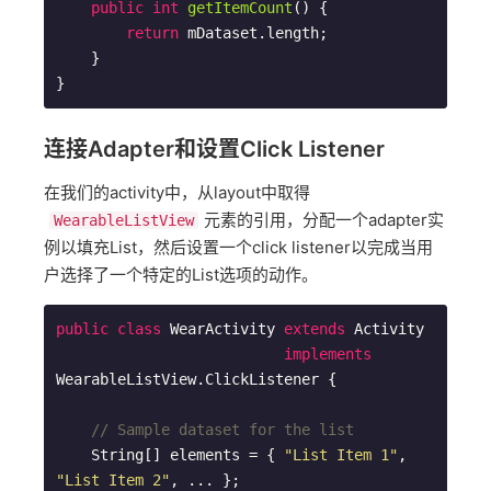
public
int
getItemCount
()
{

return
 mDataset.length;

    }

连接Adapter和设置Click Listener
在我们的activity中，从layout中取得
元素的引用，分配一个adapter实
WearableListView
例以填充List，然后设置一个click listener以完成当用
户选择了一个特定的List选项的动作。
public
class
WearActivity
extends
Activity
implements
WearableListView
.
ClickListener
{

// Sample dataset for the list
    String[] elements = { 
"List Item 1"
, 
"List Item 2"
, ... };
