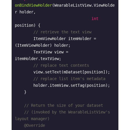
onBindViewHolder
(WearableListView.ViewHolde
r holder,

int
position)
{

// retrieve the text view
        ItemViewHolder itemHolder = 
(ItemViewHolder) holder;

        TextView view = 
itemHolder.textView;

// replace text contents
        view.setText(mDataset[position]);

// replace list item's metadata
        holder.itemView.setTag(position);

    }

// Return the size of your dataset
// (invoked by the WearableListView's 
layout manager)
@Override