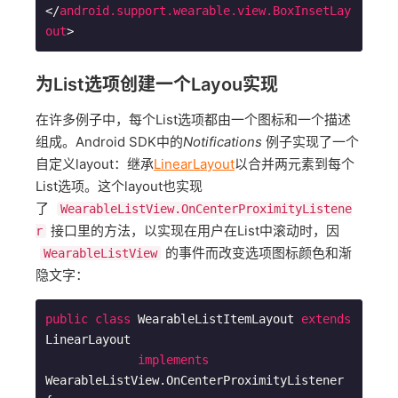
</
android.support.wearable.view.BoxInsetLay
out
>
为List选项创建一个Layou实现
在许多例子中，每个List选项都由一个图标和一个描述
组成。Android SDK中的
Notifications
例子实现了一个
自定义layout：继承
LinearLayout
以合并两元素到每个
List选项。这个layout也实现
了
WearableListView.OnCenterProximityListene
接口里的方法，以实现在用户在List中滚动时，因
r
的事件而改变选项图标颜色和渐
WearableListView
隐文字：
public
class
WearableListItemLayout
extends
LinearLayout
implements
WearableListView
.
OnCenterProximityListener