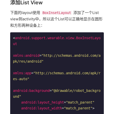
添加List View
下面的layout使用
添加了一个List
BoxInsetLayout
view到activity中，所以这个List可以正确地显示在圆形
和方形两种设备上：
<
android.support.wearable.view.BoxInsetLayo
ut
xmlns:android
=
"http://schemas.android.com/a
pk/res/android"
xmlns:app
=
"http://schemas.android.com/apk/r
es-auto"
android:background
=
"@drawable/robot_backgro
und"
android:layout_height
=
"match_parent"
android:layout_width
=
"match_parent"
>