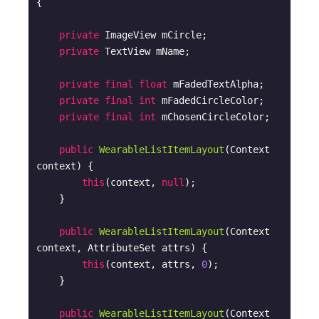
{

private
 ImageView mCircle;

private
 TextView mName;

private
final
float
 mFadedTextAlpha;

private
final
int
 mFadedCircleColor;

private
final
int
 mChosenCircleColor;

public
WearableListItemLayout
(Context 
context)
{

this
(context, 
null
);

    }

public
WearableListItemLayout
(Context 
context, AttributeSet attrs)
{

this
(context, attrs, 
0
);

    }

public
WearableListItemLayout
(Context 