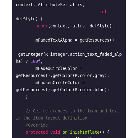
context, AttributeSet attrs,

int
defStyle)
{

super
(context, attrs, defStyle);

        mFadedTextAlpha = getResources()

.getInteger(R.integer.action_text_faded_alp
ha) / 
100f
;

        mFadedCircleColor = 
getResources().getColor(R.color.grey);

        mChosenCircleColor = 
getResources().getColor(R.color.blue);

    }

// Get references to the icon and text 
in the item layout definition
@Override
protected
void
onFinishInflate
()
{
