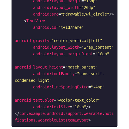
android:layout_margin
=
"16dp"
android:layout_width
=
"20dp"
android:src
=
"@drawable/wl_circle"
/>
<
TextView
android:id
=
"@+id/name"
android:gravity
=
"center_vertical|left"
android:layout_width
=
"wrap_content"
android:layout_marginRight
=
"16dp"
android:layout_height
=
"match_parent"
android:fontFamily
=
"sans-serif-
condensed-light"
android:lineSpacingExtra
=
"-4sp"
android:textColor
=
"@color/text_color"
android:textSize
=
"16sp"
/>
</
com.example.android.support.wearable.noti
fications.WearableListItemLayout
>