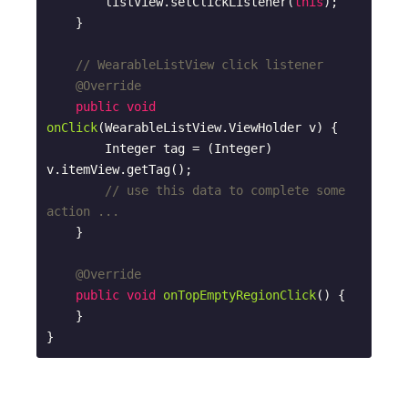
        listView.setClickListener(
this
);

    }

// WearableListView click listener
@Override
public
void
onClick
(WearableListView.ViewHolder v)
{

        Integer tag = (Integer) 
v.itemView.getTag();

// use this data to complete some 
action ...
    }

@Override
public
void
onTopEmptyRegionClick
()
{

    }

}