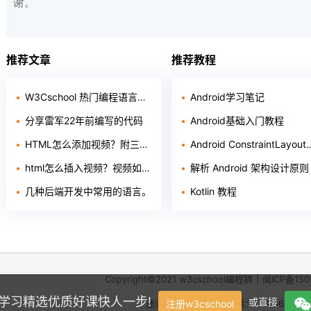
谢。
推荐文章
推荐教程
W3Cschool 热门编程语言排行榜 2020年 10月 TOP10
Android学习笔记
分享雷军22年前编写的代码
Android基础入门教程
HTML怎么添加视频？附三种方法！
Android ConstraintLayout 布局
html怎么插入视频？视频如何插入页面
解析 Android 架构设计原则
几种后端开发中常用的语言。
Kotlin 教程
Copyright©2021
w3cschool
编程狮
|
闽ICP备150
学，学习精选优质好课快人一步!
或直接
违法和不良信息举报电话：173-0602-23
注册w3cschool