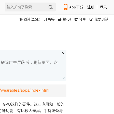
App下载
注册
|
登录
阅读(2.5k)
书签
赞
(
0
)
分享
我要纠错
扫码下载编程狮APP
白名单，解除广告屏蔽后，刷新页面。谢
g/wearables/apps/index.html
与GPU这样的硬件。这些应用和一般的
些特殊功能上有比较大差异。手持设备与