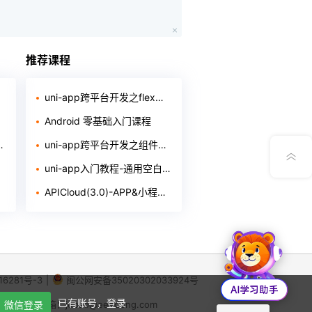
在线笔记
App下载
推荐课程
公众号
uni-app跨平台开发之flex局部教程
Android 零基础入门课程
意见反馈
uni-app跨平台开发之组件入门教程
uni-app入门教程-通用空白框架的制作（含源代码和软件）
APICloud(3.0)-APP&小程序实战开发培训
16281号-3
|
闽公网安备35020302033924号
X
已有账号，登录
64
微信登录
|
举报邮箱：jubao@eeedong.com