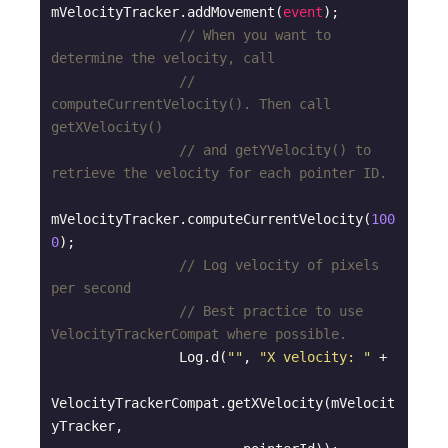
mVelocityTracker.addMovement(
event
);

// When you want to 
determine the velocity, call
// 
computeCurrentVelocity(). Then call 
getXVelocity()
// and getYVelocity() to 
retrieve the velocity for each pointer ID.
mVelocityTracker.computeCurrentVelocity(
100
0
);

// Log velocity of pixels 
per second
// Best practice to use 
VelocityTrackerCompat where possible.
                Log.d(
""
, 
"X velocity: "
 +

VelocityTrackerCompat.getXVelocity(mVelocit
yTracker,
