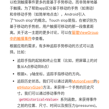
以检测触摸事件更多的是基于手势移动，而非简单地基
于触摸。为了帮助app区分基于移动的手势（如滑动）
和非移动手势（如简单地点击），Android引入
了“touch slop”的概念。Touch slop是指，在被识别为
基于移动的手势前，用户触摸可移动的那一段像素距
离。关于这一主题的更多讨论，可以在
管理ViewGroup
中的触摸事件
中查看。
根据应用的需求，有多种追踪手势移动的方式可以选
择。比如：
追踪手指的起始和终止位置（比如，把屏幕上的对
象从A点移动到B点）
根据x、y轴坐标，追踪手指移动的方向。
追踪历史状态。我们可以通过调用
MotionEvent
的
g
etHistorySize()
方法，来获得一个手势的历史尺
寸。我们可以通过移动事件的
系列函数，来获得事件
getHistorical<Value>
之前的位置、尺寸、时间以及按压力(pressures)。