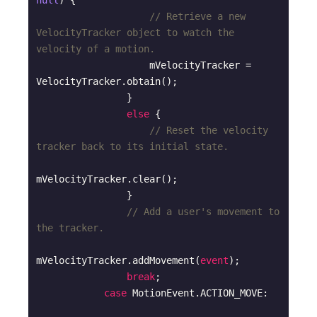
null
) {

// Retrieve a new 
VelocityTracker object to watch the 
velocity of a motion.
                    mVelocityTracker = 
VelocityTracker.obtain();

                }

else
 {

// Reset the velocity 
tracker back to its initial state.
mVelocityTracker.clear();

                }

// Add a user's movement to 
the tracker.
mVelocityTracker.addMovement(
event
);

break
;

case
 MotionEvent.ACTION_MOVE:
