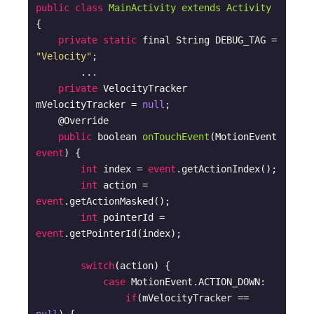
public
class
MainActivity
extends
Activity
{

private
static
 final String DEBUG_TAG = 
"Velocity"
;

        ...

private
 VelocityTracker 
mVelocityTracker = 
null
;

    @
Override

public
 boolean 
onTouchEvent
(
MotionEvent 
event
) 
{

int
 index = 
event
.getActionIndex();

int
 action = 
event
.getActionMasked();

int
 pointerId = 
event
.getPointerId(index);

switch
(action) {

case
 MotionEvent.ACTION_DOWN:

if
(mVelocityTracker == 