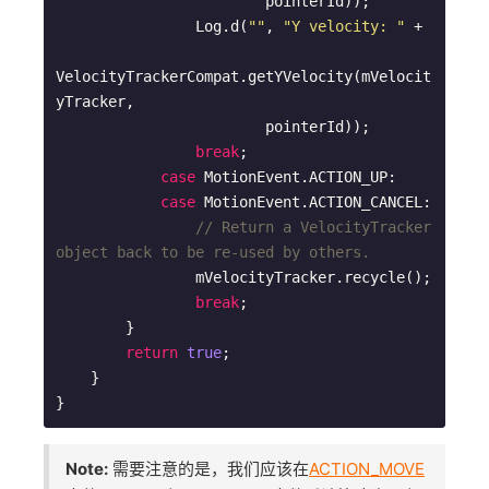
                        pointerId));

                Log.d(
""
, 
"Y velocity: "
 +

VelocityTrackerCompat.getYVelocity(mVelocit
yTracker,

                        pointerId));

break
;

case
 MotionEvent.ACTION_UP:

case
 MotionEvent.ACTION_CANCEL:

// Return a VelocityTracker 
object back to be re-used by others.
                mVelocityTracker.recycle();

break
;

        }

return
true
;

    }

Note:
需要注意的是，我们应该在
ACTION_MOVE