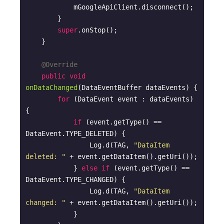
            mGoogleApiClient.disconnect();

        }

super
.onStop();

    }

@Override
public
void
onDataChanged
(DataEventBuffer dataEvents)
{

for
 (DataEvent event : dataEvents) 
{

if
 (event.getType() == 
DataEvent.TYPE_DELETED) {

                Log.d(TAG, 
"DataItem 
deleted: "
 + event.getDataItem().getUri());

            } 
else
if
 (event.getType() == 
DataEvent.TYPE_CHANGED) {

                Log.d(TAG, 
"DataItem 
changed: "
 + event.getDataItem().getUri());

            }
