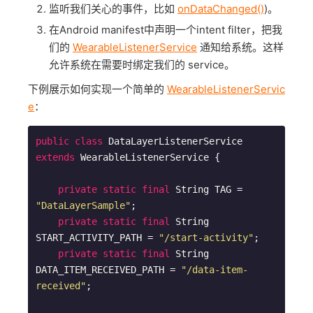
监听我们关心的事件，比如
onDataChanged()
)。
在Android manifest中声明一个intent filter，把我
们的
WearableListenerService
通知给系统。这样
允许系统在需要时绑定我们的 service。
下例展示如何实现一个简单的
WearableListenerServic
e
：
public
class
DataLayerListenerService
extends
WearableListenerService
{

private
static
final
 String TAG = 
"DataLayerSample"
;

private
static
final
 String 
START_ACTIVITY_PATH = 
"/start-activity"
;

private
static
final
 String 
DATA_ITEM_RECEIVED_PATH = 
"/data-item-
received"
;
