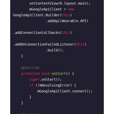
        setContentView(R.layout.main);

        mGoogleApiClient = 
new
GoogleApiClient.Builder(
this
)

                .addApi(Wearable.API)

.addConnectionCallbacks(
this
)

.addOnConnectionFailedListener(
this
)

                .build();

    }

@Override
protected
void
onStart
()
{

super
.onStart();

if
 (!mResolvingError) {

            mGoogleApiClient.connect();

        }

    }
