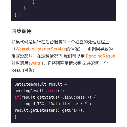
        }

    }

同步调用
如果代码是运行在后台服务的一个独立的处理线程上
（
WearableListenerService
的情况），则调用导致的
阻塞没影响。在这种情况下,我们可以用
PendingResult
对象调用
await()
)，它将阻塞至请求完成,并返回一个
Result对象：
DataItemResult result = 
pendingResult.
await
if
(result.getStatus().isSuccess()) {

    Log.d(TAG, 
"Data item set: "
 + 
result.getDataItem().getUri());
