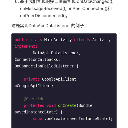
基于我们实现的接口继而实现 onDataChanged(),
onMessageReceived(), onPeerConnected()和
onPeerDisconnected()。
这是实现DataApi.DataListener的例子 ：
public
class
MainActivity
extends
Activity
implements
DataApi
.
DataListener
, 
ConnectionCallbacks
, 
OnConnectionFailedListener
{

private
 GoogleApiClient 
mGoogleApiClient;

@Override
protected
void
onCreate
(Bundle 
savedInstanceState)
{

super
.onCreate(savedInstanceState);
