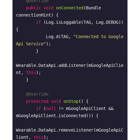
@Override
public
void
onConnected
(Bundle 
connectionHint)
{

if
 (Log.isLoggable(TAG, Log.DEBUG)) 
{

            Log.d(TAG, 
"Connected to Google 
Api Service"
);

        }

Wearable.DataApi.addListener(mGoogleApiClie
nt, 
this
);

    }

@Override
protected
void
onStop
()
{

if
 (
null
 != mGoogleApiClient && 
mGoogleApiClient.isConnected()) {

Wearable.DataApi.removeListener(mGoogleApiC
lient, 
this
);
