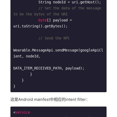
            String nodeId = uri.getHost();

// Set the data of the message 
to be the bytes of the URI
byte
[] payload = 
uri.toString().getBytes();

// Send the RPC
Wearable.MessageApi.sendMessage(googleApiCl
ient, nodeId,

DATA_ITEM_RECEIVED_PATH, payload);

        }

    }

这是Android mainfest中相应的intent filter：
<
service