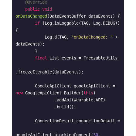
@Override
public
void
onDataChanged
(DataEventBuffer dataEvents)
{

if
 (Log.isLoggable(TAG, Log.DEBUG)) 
{

            Log.d(TAG, 
"onDataChanged: "
 + 
dataEvents);

        }

final
 List events = FreezableUtils

.freezeIterable(dataEvents);

        GoogleApiClient googleApiClient = 
new
 GoogleApiClient.Builder(
this
)

                .addApi(Wearable.API)

                .build();

        ConnectionResult connectionResult =

googleApiClient.blockingConnect(
30
, 