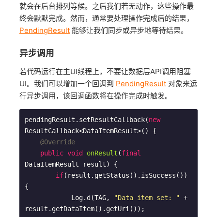
就会在后台排列等候。之后我们若无动作，这些操作最
终会默默完成。然而，通常要处理操作完成后的结果，
PendingResult
能够让我们同步或异步地等待结果。
异步调用
若代码运行在主UI线程上，不要让数据层API调用阻塞
UI。我们可以增加一个回调到
PendingResult
对象来运
行异步调用，该回调函数将在操作完成时触发。
pendingResult.setResultCallback(
new
ResultCallback<DataItemResult>() {

@Override
public
void
onResult
(
final
DataItemResult result)
{

if
(result.getStatus().isSuccess()) 
{

            Log.d(TAG, 
"Data item set: "
 + 
result.getDataItem().getUri());
