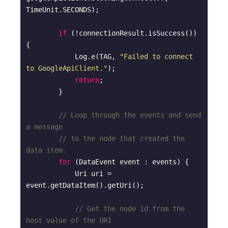
TimeUnit.SECONDS);

if
 (!connectionResult.isSuccess()) 
{

            Log.e(TAG, 
"Failed to connect 
to GoogleApiClient."
);

return
;

        }

// Loop through the events and send 
a message
// to the node that created the 
data item.
for
 (DataEvent event : events) {

            Uri uri = 
event.getDataItem().getUri();

// Get the node id from the 
host value of the URI