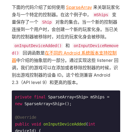
下面的代码介绍了如何使用
SparseArray
来关联玩家化
身与一个特定的控制器。在这个例子中，
变
mShips
量保存了一个
对象的集合。当一个新的控制器
Ship
连接到一个用户时，会创建一个新的玩家化身。当已关
联的控制器被移除时，对应的玩家化身会被移除。
和
onInputDeviceAdded()
onInputDeviceRemove
回调函数是
在不同的 Android 系统版本支持控制
d()
器
中介绍的抽象层的一部分。通过实现这些 listener 回
调，我们的游戏可以在添加或者移除控制器的时候，识
别出游戏控制器的设备 ID。这个检测兼容 Android
2.3（API level 9）和更高的版本。
private
final
 SparseArray<Ship> mShips = 
new
 SparseArray<Ship>();

@Override
public
void
onInputDeviceAdded
(
int
deviceId)
{
