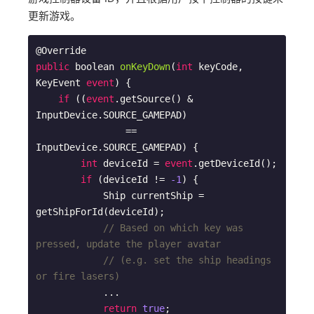
更新游戏。
@
public
 boolean 
onKeyDown
(
int
 keyCode, 
KeyEvent 
event
) 
{

if
 ((
event
.getSource() & 
InputDevice.SOURCE_GAMEPAD)

                == 
InputDevice.SOURCE_GAMEPAD) {

int
 deviceId = 
event
.getDeviceId();

if
 (deviceId != 
-1
) {

            Ship currentShip = 
getShipForId(deviceId);

// Based on which key was 
pressed, update the player avatar
// (e.g. set the ship headings 
or fire lasers)
            ...

return
true
;
