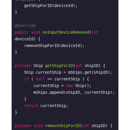
    getShipForID(deviceId);

}

@Override
public
void
onInputDeviceRemoved
(
int
deviceId)
{

    removeShipForID(deviceId);

}

private
 Ship 
getShipForID
(
int
 shipID)
{

    Ship currentShip = mShips.get(shipID);

if
 ( 
null
 == currentShip ) {

        currentShip = 
new
 Ship();

        mShips.append(shipID, currentShip);

    }

return
 currentShip;

}

private
void
removeShipForID
(
int
 shipID)
{
