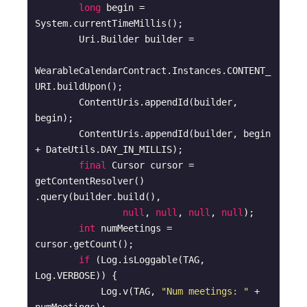
long
 begin = 
System.currentTimeMillis();

        Uri.Builder builder =

WearableCalendarContract.Instances.CONTENT_
URI.buildUpon();

        ContentUris.appendId(builder, 
begin);

        ContentUris.appendId(builder, begin 
+ DateUtils.DAY_IN_MILLIS);

final
 Cursor cursor = 
getContentResolver() 
.query(builder.build(),

null
, 
null
, 
null
, 
null
);

int
 numMeetings = 
cursor.getCount();

if
 (Log.isLoggable(TAG, 
Log.VERBOSE)) {

            Log.v(TAG, 
"Num meetings: "
 + 