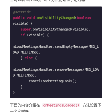
@Override
public
void
onVisibilityChanged
(
boolean
visible)
{

super
.onVisibilityChanged(visible);

if
 (visible) {

mLoadMeetingsHandler.sendEmptyMessage(MSG_L
OAD_MEETINGS);

    } 
else
 {

mLoadMeetingsHandler.removeMessages(MSG_LOA
D_MEETINGS);

        cancelLoadMeetingTask();

    }

下面的内容介绍在
方法设置下
onMeetingsLoaded()
一个定时器。