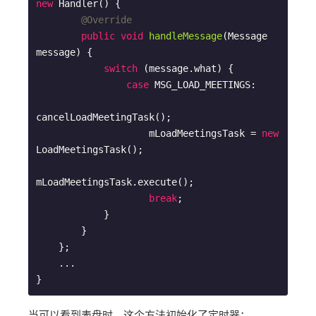
new
 Handler() {

@Override
public
void
handleMessage
(Message 
message)
{

switch
 (message.what) {

case
 MSG_LOAD_MEETINGS:

cancelLoadMeetingTask();

                    mLoadMeetingsTask = 
new
LoadMeetingsTask();

mLoadMeetingsTask.execute();

break
;

            }

        }

    };

    ...

当可以看到表盘时，这个方法初始化了定时器：