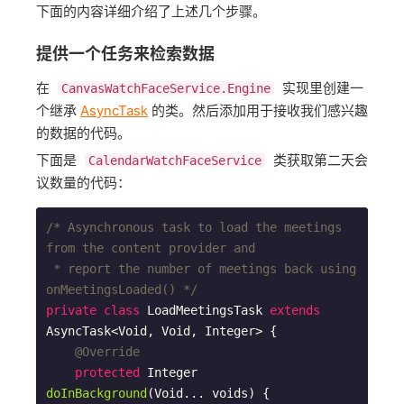
下面的内容详细介绍了上述几个步骤。
提供一个任务来检索数据
在
实现里创建一
CanvasWatchFaceService.Engine
个继承
AsyncTask
的类。然后添加用于接收我们感兴趣
的数据的代码。
下面是
类获取第二天会
CalendarWatchFaceService
议数量的代码：
/* Asynchronous task to load the meetings 
from the content provider and

 * report the number of meetings back using 
onMeetingsLoaded() */
private
class
LoadMeetingsTask
extends
AsyncTask
<
Void
, 
Void
, 
Integer
> 
{

@Override
protected
 Integer 
doInBackground
(Void... voids)
{
