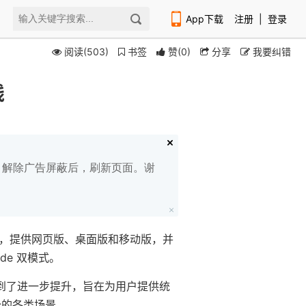
App下载
注册
|
登录
阅读(503)
书签
赞
(
0
)
分享
我要纠错
线
扫码下载编程狮APP
白名单，解除广告屏蔽后，刷新页面。谢
生工作台，提供网页版、桌面版和移动版，并
ode 双模式。
基础上得到了进一步提升，旨在为用户提供统
公的各类场景。