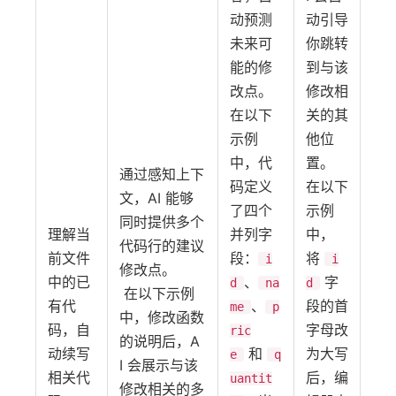
动预测
动引导
未来可
你跳转
能的修
到与该
改点。
修改相
在以下
关的其
示例
他位
中，代
置。
通过感知上下
码定义
在以下
文，AI 能够
了四个
示例
同时提供多个
理解当
并列字
中，
代码行的建议
前文件
段：
将
i
i
修改点。
中的已
、
字
d
na
d
在以下示例
有代
、
段的首
me
p
中，修改函数
码，自
字母改
ric
的说明后，A
动续写
和
为大写
e
q
I 会展示与该
相关代
后，编
uantit
修改相关的多