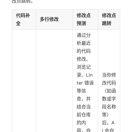
改点跳转。
代码补
修改点
修改点
多行修改
全
预测
跳转
通过分
析最近
的代码
修改、
浏览记
录、Lin
当你修
ter 错误
改代码
等信
（如函
息，并
数或字
结合当
段名称
前仓库
等）
的内
后，A
容，自
I 会自