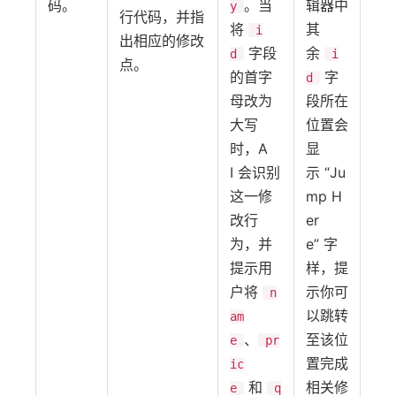
码。
。当
辑器中
y
行代码，并指
将
其
i
出相应的修改
字段
余
d
i
点。
的首字
字
d
母改为
段所在
大写
位置会
时，A
显
I 会识别
示 “Ju
这一修
mp H
改行
er
为，并
e” 字
提示用
样，提
户将
示你可
n
以跳转
am
、
至该位
e
pr
置完成
ic
和
相关修
e
q