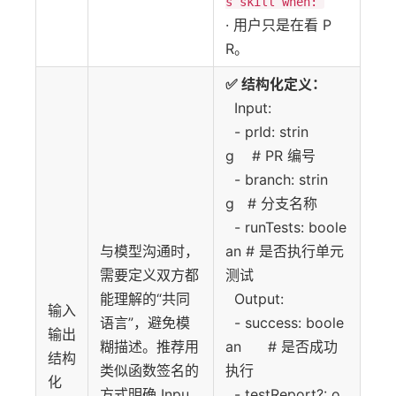
s skill when:
· 用户只是在看 P
R。
✅ 结构化定义：
Input:
- prId: strin
g # PR 编号
- branch: strin
g # 分支名称
- runTests: boole
与模型沟通时，
an # 是否执行单元
需要定义双方都
测试
能理解的“共同
Output:
输入
语言”，避免模
- success: boole
输出
糊描述。推荐用
an # 是否成功
结构
类似函数签名的
执行
化
方式明确 Inpu
- testReport?: o