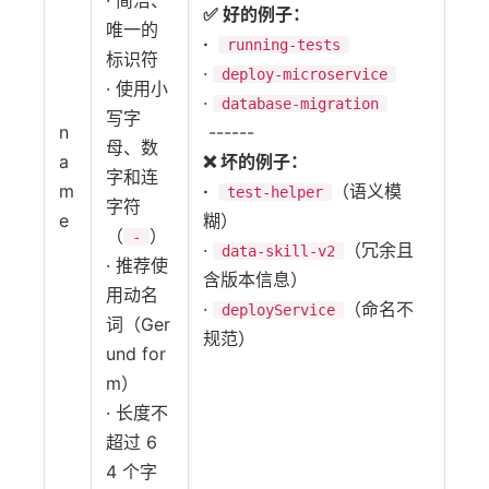
· 简洁、
✅ 好的例子：
唯一的
·
running-tests
标识符
·
deploy-microservice
· 使用小
·
database-migration
写字
n
------
母、数
a
❌ 坏的例子：
字和连
m
·
（语义模
test-helper
字符
e
糊）
（
）
-
·
（冗余且
data-skill-v2
· 推荐使
含版本信息）
用动名
·
（命名不
deployService
词（Ger
规范）
und for
m）
· 长度不
超过 6
4 个字