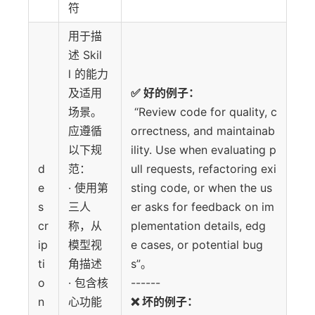
符
用于描
述 Skil
l 的能力
及适用
✅ 好的例子：
场景。
“Review code for quality, c
应遵循
orrectness, and maintainab
以下规
ility. Use when evaluating p
d
范：
ull requests, refactoring exi
e
· 使用第
sting code, or when the us
s
三人
er asks for feedback on im
cr
称，从
plementation details, edg
ip
模型视
e cases, or potential bug
ti
角描述
s”。
o
· 包含核
------
n
心功能
❌ 坏的例子：