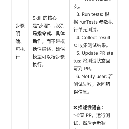
支。
3. Run tests: 根
Skill 的核心
据 runTests 参数执
步骤
是“步骤”，必须
行单元测试。
明
是
指令式、具体
4. Collect result
确、
动作
，而不是概
s: 收集测试结果。
可执
括性描述，确保
5. Update PR sta
行
模型可以按步骤
tus: 将测试状态回
执行。
写到 PR。
6. Notify user: 若
测试失败，返回错
误信息。
------
❌ 描述性语言：
“检查 PR，运行测
试，然后更新状