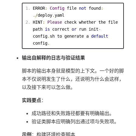
ERROR
:
Config
 file 
not
 found
:
./
deploy
.
yaml
HINT
:
Please
 check whether the file 
path 
is
 correct 
or
 run init
-
config
.
sh to generate a 
default
config
.
输出自解释的日志与验证结果
脚本的输出本身就是模型的上下文。一个好的脚
本不仅说明发生了什么，还说明为什么会这样，
以及接下来可以怎么做。
实践要点
：
成功路径和失败路径都要有明确输出。
验证类脚本应明确列出通过项与失败项。
示例
：构建环境检查脚本