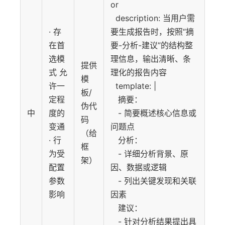
or
description: 当用户需
· 存
要生成报告时，按照“摘
在首
要-分析-建议”的结构整
选模
理信息，输出清晰、条
提供
式 允
理化的报告内容
模
许一
template: |
板/
定程
摘要：
伪代
中
度的
- 简要概述核心信息或
码
变通
问题点
（给
· 行
分析：
框
为受
- 详细分析背景、原
架）
配置
因、数据或逻辑
参数
- 列出关键发现和关联
影响
因素
建议：
- 针对分析结果提出具