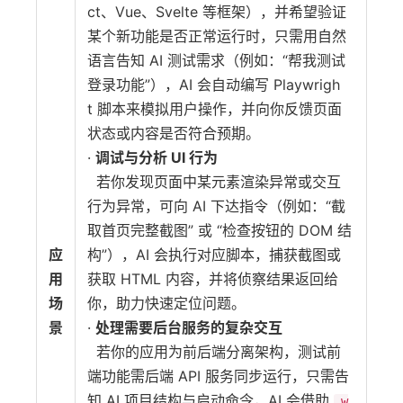
ct、Vue、Svelte 等框架），并希望验证
某个新功能是否正常运行时，只需用自然
语言告知 AI 测试需求（例如：“帮我测试
登录功能”），AI 会自动编写 Playwrigh
t 脚本来模拟用户操作，并向你反馈页面
状态或内容是否符合预期。
·
调试与分析 UI 行为
若你发现页面中某元素渲染异常或交互
行为异常，可向 AI 下达指令（例如：“截
取首页完整截图” 或 “检查按钮的 DOM 结
应
构”），AI 会执行对应脚本，捕获截图或
用
获取 HTML 内容，并将侦察结果返回给
场
你，助力快速定位问题。
景
·
处理需要后台服务的复杂交互
若你的应用为前后端分离架构，测试前
端功能需后端 API 服务同步运行，只需告
知 AI 项目结构与启动命令，AI 会借助
w