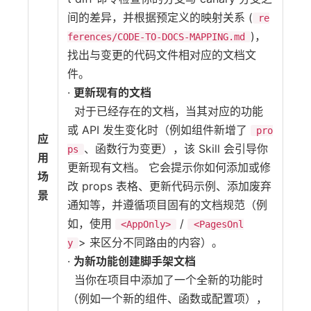
间的差异，并根据预定义的映射关系 (
re
)，
ferences/CODE-TO-DOCS-MAPPING.md
找出与变更的代码文件相对应的文档文
件。
·
更新现有的文档
对于已经存在的文档，当其对应的功能
或 API 发生变化时（例如组件新增了
pro
应
、函数行为变更），该 Skill 会引导你
ps
用
更新现有文档。 它会提示你如何添加或修
场
改 props 表格、更新代码示例、添加废弃
景
通知等，并遵循项目固有的文档规范（例
如，使用
/
<AppOnly>
<PagesOnl
> 来区分不同路由的内容）。
y
·
为新功能创建脚手架文档
当你在项目中添加了一个全新的功能时
（例如一个新的组件、函数或配置项），