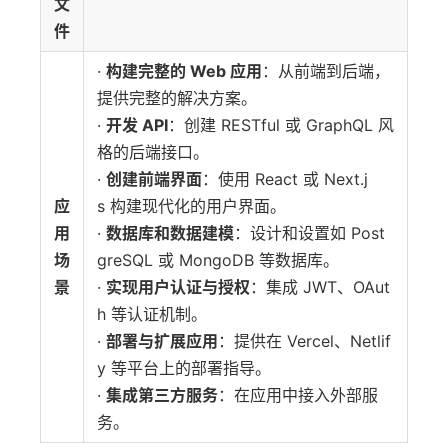
文
件
·
构建完整的 Web 应用
：从前端到后端，
提供完整的解决方案。
·
开发 API
：创建 RESTful 或 GraphQL 风
格的后端接口。
·
创建前端界面
：使用 React 或 Next.j
应
s 构建现代化的用户界面。
用
·
数据库和数据建模
：设计和设置如 Post
场
greSQL 或 MongoDB 等数据库。
景
·
实现用户认证与授权
：集成 JWT、OAut
h 等认证机制。
·
部署与扩展应用
：提供在 Vercel、Netlif
y 等平台上的部署指导。
·
集成第三方服务
：在应用中接入外部服
务。