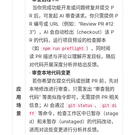
当你完成功能开发或问题修复并提交 P
R 后，可发起 AI 审查请求。你只需提供 P
R 编号或 URL（例如："Review PR #12
3"），AI 会自动检出（checkout）该 P
R 的代码，运行项目预设的检查脚本
（如
），同时阅
npm run preflight
读 PR 描述与评论以理解开发目标，随后
对代码开展深度分析并给出反馈。
·
审查本地代码变更
若你希望在提交代码或创建 PR 前，先对
应
本地修改进行审查，只需发出 “审查我的
用
代码” 等类似指令即可，无需提供 PR 相关
场
信息；AI 会通过
、
git status
git di
景
等命令，检查工作区中已暂存（stage
ff
d）和未暂存（unstaged）的代码改动，
进而对这些变更进行分析并反馈。